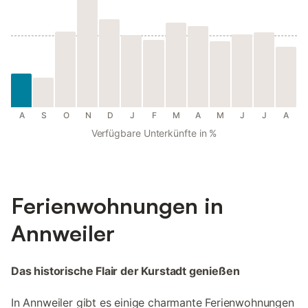
A
S
O
N
D
J
F
M
A
M
J
J
A
Verfügbare Unterkünfte in %
Ferienwohnungen in
Annweiler
Das historische Flair der Kurstadt genießen
In Annweiler gibt es einige charmante Ferienwohnungen