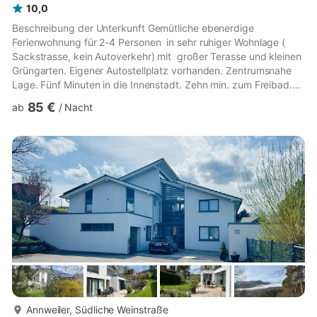
10,0
Beschreibung der Unterkunft Gemütliche ebenerdige
Ferienwohnung für 2-4 Personen in sehr ruhiger Wohnlage (
Sackstrasse, kein Autoverkehr) mit großer Terasse und kleinen
Grüngarten. Eigener Autostellplatz vorhanden. Zentrumsnahe
Lage. Fünf Minuten in die Innenstadt. Zehn min. zum Freibad.
Wenige Minuten zum Waldrand um schöne Wanderungen zu
85 €
ab
/
Nacht
unternehmen. Somit ist der Bäcker, Post, diverse Einkaufsläden
und auch die Altstadt mit Ihrer guten Gastronomie in Kürze zu
Fuß zu erreichen. Die Wohnung hat ein Schlafzimmer mit
Doppelbett und im geräumigen Wohnraum befindet sich...
mehr...
Annweiler, Südliche Weinstraße