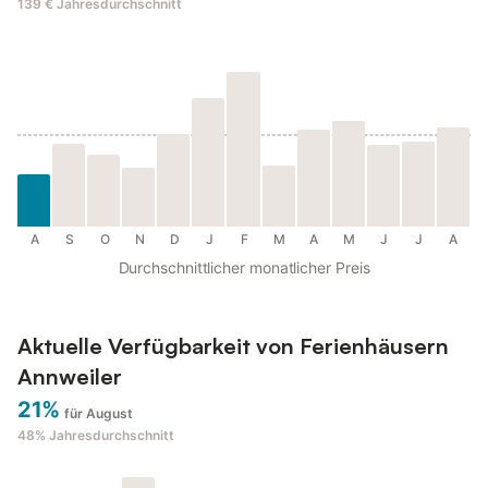
139 €
Jahresdurchschnitt
A
S
O
N
D
J
F
M
A
M
J
J
A
Durchschnittlicher monatlicher Preis
Aktuelle Verfügbarkeit von Ferienhäusern
Annweiler
21%
für August
48%
Jahresdurchschnitt