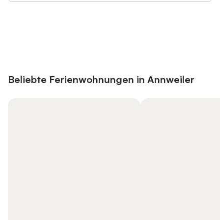
Jetzt anmelden und bis zu 10% bei
Anmelden
vielen Unterkünften sparen.
Beliebte Ferienwohnungen in Annweiler