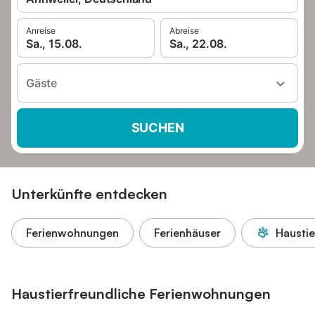
Anreise
Abreise
Sa., 15.08.
Sa., 22.08.
Gäste
SUCHEN
Unterkünfte entdecken
Ferienwohnungen
Ferienhäuser
Haustie
Haustierfreundliche Ferienwohnungen