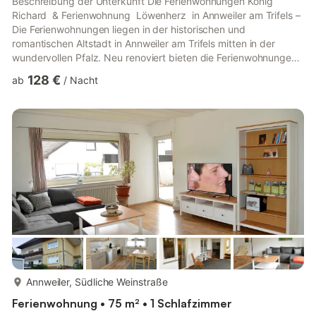
Beschreibung der Unterkunft Die Ferienwohnungen König
Richard & Ferienwohnung Löwenherz in Annweiler am Trifels –
Die Ferienwohnungen liegen in der historischen und
romantischen Altstadt in Annweiler am Trifels mitten in der
wundervollen Pfalz. Neu renoviert bieten die Ferienwohnungen
jeglichen Komfort. Die Ferienwohnungen liegen ruhig (die
128 €
ab
/
Nacht
Mühlgasse ist eine Sackgasse) und dennoch zentral mitten in
der historischen Altstadt, mit jeweils einem eigenem PKW-
Stellplatz. Einen abschliessbaren Raum für E-Bikes stellen wir
zur freien Verfügung. Geschäfte des tägl...
mehr...
Annweiler, Südliche Weinstraße
Ferienwohnung • 75 m² • 1 Schlafzimmer