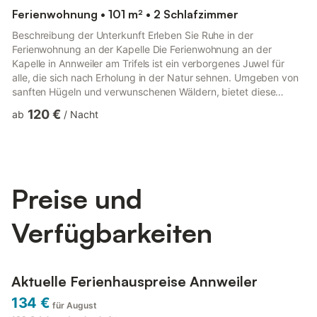
Ferienwohnung • 101 m² • 2 Schlafzimmer
Beschreibung der Unterkunft Erleben Sie Ruhe in der
Ferienwohnung an der Kapelle Die Ferienwohnung an der
Kapelle in Annweiler am Trifels ist ein verborgenes Juwel für
alle, die sich nach Erholung in der Natur sehnen. Umgeben von
sanften Hügeln und verwunschenen Wäldern, bietet diese
Unterkunft den perfekten Rückzugsort für Erwachsene,
120 €
ab
/
Nacht
Familien und Kleingruppen, die die Seele baumeln lassen
möchten. Genießen Sie die ruhige Lage und den direkten
Zugang zu zahlreichen Wander- und Radwegen, die entlang
der malerischen Landschaft führen. In der Nähe finden Sie auch
charmante Cafés und Restauran...
Preise und
Verfügbarkeiten
Aktuelle Ferienhauspreise Annweiler
134 €
für August