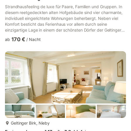
Strandhausfeeling de luxe für Paare, Familien und Gruppen. In
diesem reetgedeckten alten Hofgebäude sind vier charmante,
individuell eingerichtete Wohnungen beherbergt. Neben viel
Komfort besticht das Ferienhaus vor allem durch seine
einzigartige Lage in einem der schönsten Dörfer der Geltinger
Bucht: Falshöft, berühmt für seinen Leuchtturm. Die Ostsee ist
170 €
ab
/
Nacht
vom Strandhaus aus nur einen Steinwurf entfernt, denn hinter
dem großen Garten, den alle Gäste gemeinsam nutzen können,
sind es nur noch Deich und Weiden, die einen vom Meer
trennen. Nach 300 Metern Fußweg haben Sie die
Entscheidung: Entw...
mehr...
Geltinger Birk, Nieby