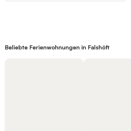
Jetzt anmelden und bis zu 10% bei
Anmelden
vielen Unterkünften sparen.
Beliebte Ferienwohnungen in Falshöft