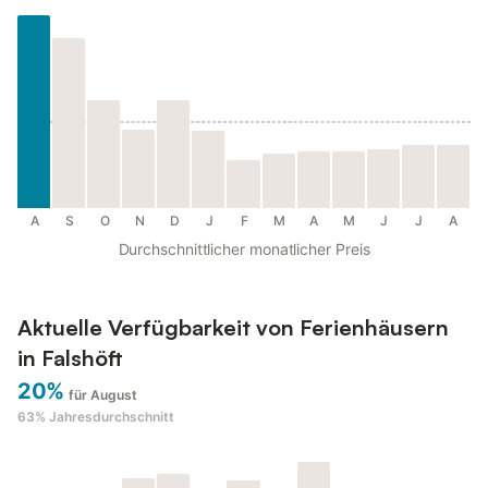
A
S
O
N
D
J
F
M
A
M
J
J
A
Durchschnittlicher monatlicher Preis
Aktuelle Verfügbarkeit von Ferienhäusern
in Falshöft
20%
für August
63%
Jahresdurchschnitt