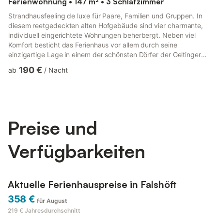
Ferienwohnung • 147 m² • 3 Schlafzimmer
Strandhausfeeling de luxe für Paare, Familien und Gruppen. In
diesem reetgedeckten alten Hofgebäude sind vier charmante,
individuell eingerichtete Wohnungen beherbergt. Neben viel
Komfort besticht das Ferienhaus vor allem durch seine
einzigartige Lage in einem der schönsten Dörfer der Geltinger
Bucht: Falshöft, berühmt für seinen Leuchtturm. Die Ostsee ist
190 €
ab
/
Nacht
vom Strandhaus aus nur einen Steinwurf entfernt, denn hinter
dem großen Garten, den alle Gäste gemeinsam nutzen können,
sind es nur noch Deich und Weiden, die einen vom Meer
trennen. Nach 300 Metern Fußweg haben Sie die
Entscheidung: Entw...
Preise und
Verfügbarkeiten
Aktuelle Ferienhauspreise in Falshöft
358 €
für August
219 €
Jahresdurchschnitt