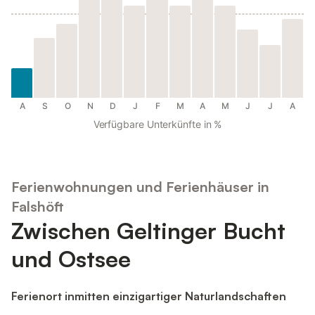
A
S
O
N
D
J
F
M
A
M
J
J
A
Verfügbare Unterkünfte in %
Ferienwohnungen und Ferienhäuser in
Falshöft
Zwischen Geltinger Bucht
und Ostsee
Ferienort inmitten einzigartiger Naturlandschaften