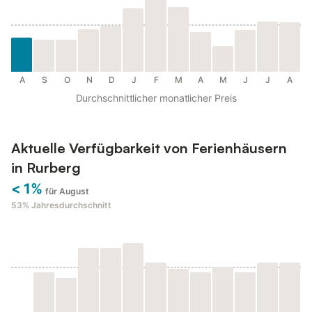
A
S
O
N
D
J
F
M
A
M
J
J
A
Durchschnittlicher monatlicher Preis
Aktuelle Verfügbarkeit von Ferienhäusern
in Rurberg
< 1%
für August
53%
Jahresdurchschnitt