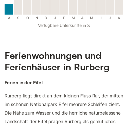
A
S
O
N
D
J
F
M
A
M
J
J
A
Verfügbare Unterkünfte in %
Ferienwohnungen und
Ferienhäuser in Rurberg
Ferien in der Eifel
Rurberg liegt direkt an dem kleinen Fluss Rur, der mitten
im schönen Nationalpark Eifel mehrere Schleifen zieht.
Die Nähe zum Wasser und die herrliche naturbelassene
Landschaft der Eifel prägen Rurberg als gemütliches