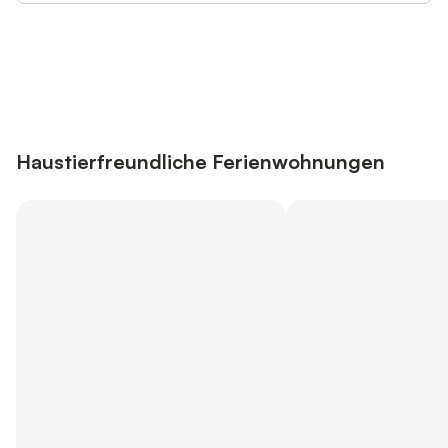
Jetzt anmelden und bis zu 10% bei
Anmelden
vielen Unterkünften sparen.
Haustierfreundliche Ferienwohnungen