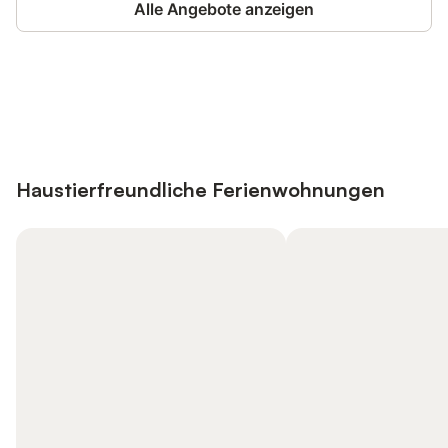
Alle Angebote anzeigen
Jetzt anmelden und bis zu 10% bei
Anmelden
vielen Unterkünften sparen.
Haustierfreundliche Ferienwohnungen