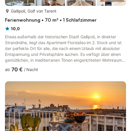
mehr...
Gallipoli, Golf von Tarent
Ferienwohnung • 70 m² • 1 Schlafzimmer
10,0
Etwas außerhalb der historischen Stadt Gallipoli, in direkter
Strandnähe, liegt das Apartment Fiordaliso im 2. Stock und ist
der perfekte Ort für alle, die nach einem Urlaub mit absoluter
Entspannung und Privatsphäre suchen. Es verfügt über einen
gemütlichen, in mediterranen Tönen eingerichteten Wohnraum
mit einer Schlafcouch, eine gut ausgestattete Küche, ein
70 €
ab
/
Nacht
Schlafzimmer sowie ein Badezimmer und bietet Platz für 4
Personen. Zur Ausstattung der kinderfreundlichen
Ferienwohnung gehören außerdem eine Klimaanlage,
Kabelfernsehen, ein Babybett und ein Kinderbett. Im
Außenbereich erwartet Sie e...