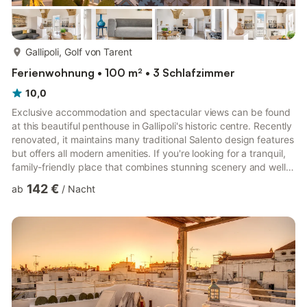
mehr...
Gallipoli, Golf von Tarent
Ferienwohnung • 100 m² • 3 Schlafzimmer
10,0
Exclusive accommodation and spectacular views can be found
at this beautiful penthouse in Gallipoli's historic centre. Recently
renovated, it maintains many traditional Salento design features
but offers all modern amenities. If you're looking for a tranquil,
family-friendly place that combines stunning scenery and well-
preserved historical buildings, Gallipoli has it all. This beautiful
142 €
ab
/
Nacht
100 m² apartment in the historic centre is situated on the 2nd
floor (no elevator) of an 18th Century building. The light,
spacious rooms all have exquisite vaulted or starred ceilings
along with resin floo...