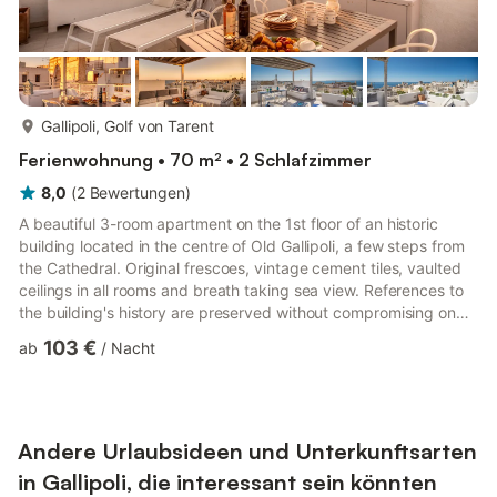
mehr...
Gallipoli, Golf von Tarent
Ferienwohnung • 70 m² • 2 Schlafzimmer
8,0
(
2
Bewertungen
)
A beautiful 3-room apartment on the 1st floor of an historic
building located in the centre of Old Gallipoli, a few steps from
the Cathedral. Original frescoes, vintage cement tiles, vaulted
ceilings in all rooms and breath taking sea view. References to
the building's history are preserved without compromising on
modern essentials, including air conditioning in all rooms and
103 €
ab
/
Nacht
free WiFi. THE LIVING AREA A comfortable living room with a
sofa bed and TV - a great place to relax in the evenings! The
kitchenette has a stove, fridge, freezer, dishwasher , washing
machine, kettle, toaster, Nespres...
Andere Urlaubsideen und Unterkunftsarten
in Gallipoli, die interessant sein könnten