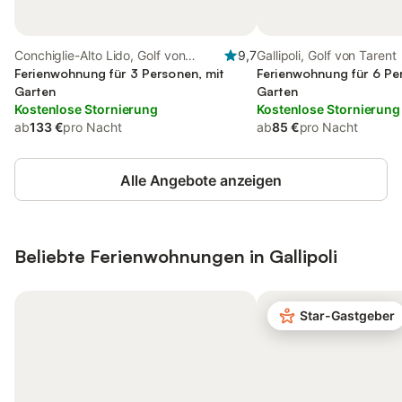
Conchiglie-Alto Lido, Golf von
9,7
Gallipoli, Golf von Tarent
Tarent
Ferienwohnung für 3 Personen, mit
Ferienwohnung für 6 Pe
Garten
Garten
Kostenlose Stornierung
Kostenlose Stornierung
ab
133 €
pro Nacht
ab
85 €
pro Nacht
Alle Angebote anzeigen
Beliebte Ferienwohnungen in Gallipoli
Star-Gastgeber