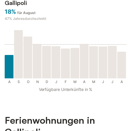
Gallipoli
18%
für August
47%
Jahresdurchschnitt
A
S
O
N
D
J
F
M
A
M
J
J
A
Verfügbare Unterkünfte in %
Ferienwohnungen in