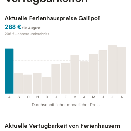
Aktuelle Ferienhauspreise Gallipoli
288 €
für August
206 €
Jahresdurchschnitt
A
S
O
N
D
J
F
M
A
M
J
J
A
Durchschnittlicher monatlicher Preis
Aktuelle Verfügbarkeit von Ferienhäusern