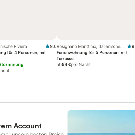
enische Riviera
9,0
Rosignano Marittimo, Italienische
9
ng für 4 Personen, mit
Riviera
Ferienwohnung für 5 Personen, mit
Terrasse
Stornierung
ab
54 €
pro Nacht
Nacht
hrem Account
mmer unsere besten Preise