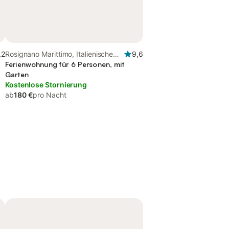
,2
Rosignano Marittimo, Italienische
9,6
Riviera
Ferienwohnung für 6 Personen, mit
Garten
Kostenlose Stornierung
ab
180 €
pro Nacht