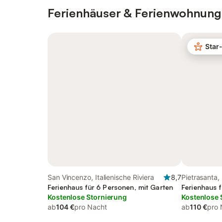
Ferienhäuser & Ferienwohnung
Star
San Vincenzo, Italienische Riviera
8,7
Pietrasanta,
Ferienhaus für 6 Personen, mit Garten
Alpi Apuane
Ferienhaus 
Kostenlose Stornierung
Kostenlose 
ab
104 €
pro Nacht
ab
110 €
pro 