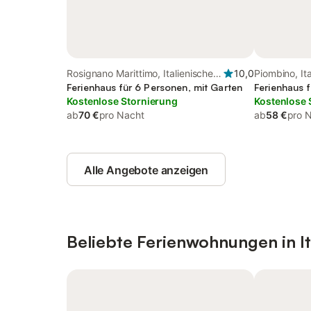
Rosignano Marittimo, Italienische
10,0
Piombino, Ita
Riviera
Ferienhaus für 6 Personen, mit Garten
Ferienhaus 
Kostenlose Stornierung
Kostenlose 
ab
70 €
pro Nacht
ab
58 €
pro 
Alle Angebote anzeigen
Beliebte Ferienwohnungen in It