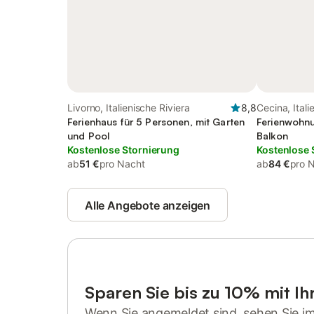
Livorno, Italienische Riviera
8,8
Cecina, Itali
Ferienhaus für 5 Personen, mit Garten
Ferienwohnu
und Pool
Balkon
Kostenlose Stornierung
Kostenlose 
ab
51 €
pro Nacht
ab
84 €
pro 
Alle Angebote anzeigen
Sparen Sie bis zu 10% mit I
Wenn Sie angemeldet sind, sehen Sie i