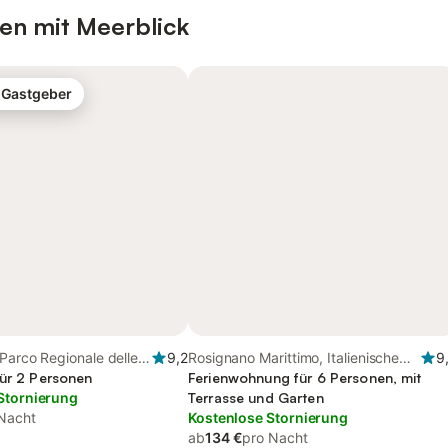
en mit Meerblick
-Gastgeber
 Parco Regionale delle
9,2
Rosignano Marittimo, Italienische
9
für 2 Personen
Riviera
Ferienwohnung für 6 Personen, mit
Stornierung
Terrasse und Garten
Nacht
Kostenlose Stornierung
ab
134 €
pro Nacht