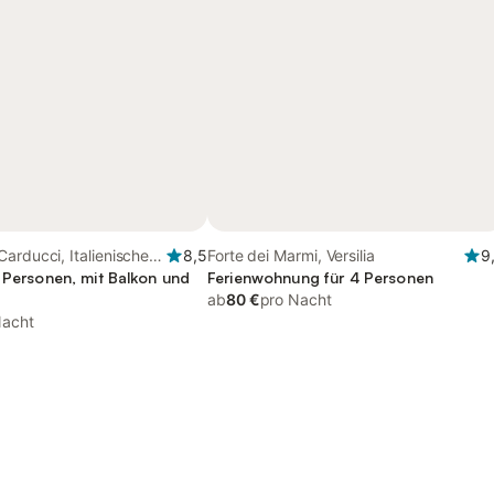
arducci, Italienische
8,5
Forte dei Marmi, Versilia
9
3 Personen, mit Balkon und
Ferienwohnung für 4 Personen
ab
80 €
pro Nacht
Nacht