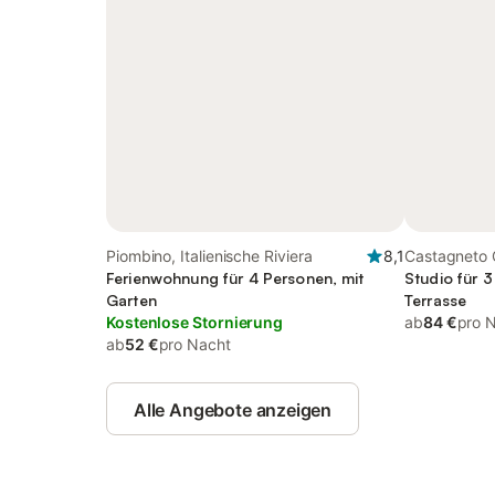
Piombino, Italienische Riviera
8,1
Castagneto C
Ferienwohnung für 4 Personen, mit
Riviera
Studio für 
Garten
Terrasse
Kostenlose Stornierung
ab
84 €
pro 
ab
52 €
pro Nacht
Alle Angebote anzeigen