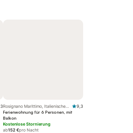
,3
Rosignano Marittimo, Italienische
9,3
Riviera
Ferienwohnung für 6 Personen, mit
Balkon
Kostenlose Stornierung
ab
152 €
pro Nacht