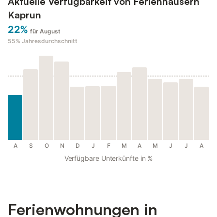
Aktuelle Verfügbarkeit von Ferienhäusern
Kaprun
22%
für August
55%
Jahresdurchschnitt
A
S
O
N
D
J
F
M
A
M
J
J
A
Verfügbare Unterkünfte in %
Ferienwohnungen in