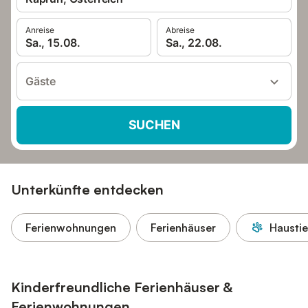
Anreise
Abreise
Sa., 15.08.
Sa., 22.08.
Gäste
SUCHEN
Unterkünfte entdecken
Ferienwohnungen
Ferienhäuser
Haustie
Kinderfreundliche Ferienhäuser &
Ferienwohnungen