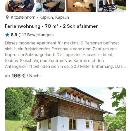
mehr...
Kitzsteinhorn - Kaprun, Kaprun
Ferienwohnung • 70 m² • 2 Schlafzimmer
8,9
(
112
Bewertungen
)
Dieses moderne Apartment für maximal 6 Personen befindet
sich in ein freistehendes Ferienhaus nahe dem Zentrum von
Kaprun im Salzburgerland. Die Lage des Hauses ist ideal,
Skibus, Skischule, das Zentrum von Kaprun und den
Anfängerskilift befinden sich in ca. 300 Meter Entfernung. Das
Apartment befindet sich im Erdgeschoss und bietet nebst einen
166 €
ab
/
Nacht
wunderbaren Blick auf das Kitzsteinhorn ein geräumiges
Wohnzimmer mit eigebautem Schrankbett und eine gemütliche
Sitzecke, eine offene gutausgestattete Küche mit Esstisch, 2
geräumige Schlafzimmer, ein Badezimmer, ein Lagerraum und
eine Terrasse. Im ...