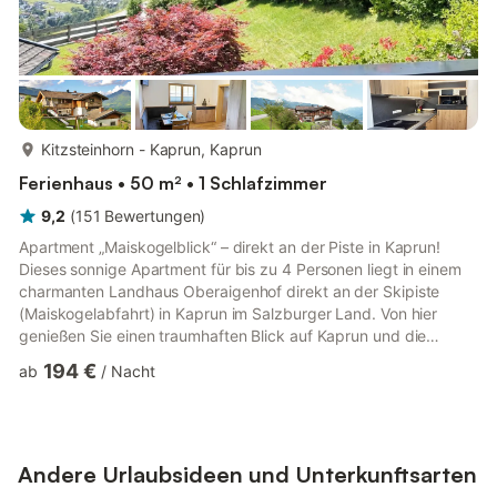
mehr...
Kitzsteinhorn - Kaprun, Kaprun
Ferienhaus • 50 m² • 1 Schlafzimmer
9,2
(
151
Bewertungen
)
Apartment „Maiskogelblick“ – direkt an der Piste in Kaprun!
Dieses sonnige Apartment für bis zu 4 Personen liegt in einem
charmanten Landhaus Oberaigenhof direkt an der Skipiste
(Maiskogelabfahrt) in Kaprun im Salzburger Land. Von hier
genießen Sie einen traumhaften Blick auf Kaprun und die
umliegende Bergwelt – perfekt für einen erholsamen und
194 €
ab
/
Nacht
aktiven Urlaub zu jeder Jahreszeit. Das Apartment bietet ein
Wohnzimmer mit Schlafcouch, eine moderne, ausgestattete
Küche, ein Schlafzimmer, ein Badezimmer sowie einen Balkon
mit Panoramaaussicht. Ein Skiraum steht ebenfalls zur
Verfügung, und im So...
Andere Urlaubsideen und Unterkunftsarten