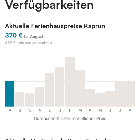
Verfügbarkeiten
Aktuelle Ferienhauspreise Kaprun
370 €
für August
357 €
Jahresdurchschnitt
A
S
O
N
D
J
F
M
A
M
J
J
A
Durchschnittlicher monatlicher Preis