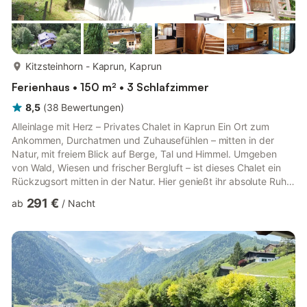
mehr...
Kitzsteinhorn - Kaprun, Kaprun
Ferienhaus • 150 m² • 3 Schlafzimmer
8,5
(
38
Bewertungen
)
Alleinlage mit Herz – Privates Chalet in Kaprun Ein Ort zum
Ankommen, Durchatmen und Zuhausefühlen – mitten in der
Natur, mit freiem Blick auf Berge, Tal und Himmel. Umgeben
von Wald, Wiesen und frischer Bergluft – ist dieses Chalet ein
Rückzugsort mitten in der Natur. Hier genießt ihr absolute Ruhe,
viel Privatsphäre und einen freien Blick über das Tal, die Gipfel
291 €
ab
/
Nacht
und den Himmel. Dank seiner einzigartigen Alleinlage auf einer
sonnigen Anhöhe oberhalb von Kaprun ist es der perfekte Ort
zum Ankommen und einfach Sein. Dieses liebevoll renovierte
Chalet liegt ruhig auf einer Anhöhe über Kaprun...