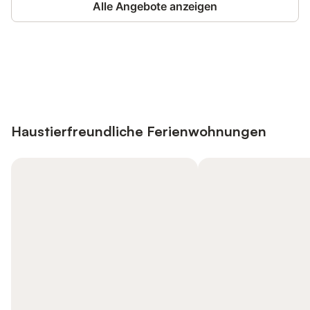
Alle Angebote anzeigen
Jetzt anmelden und bis zu 10% bei
Anmelden
vielen Unterkünften sparen.
Haustierfreundliche Ferienwohnungen