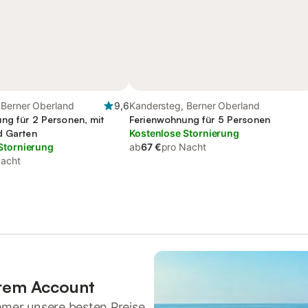
 Berner Oberland
9,6
Kandersteg, Berner Oberland
ng für 2 Personen, mit
Ferienwohnung für 5 Personen
d Garten
Kostenlose Stornierung
Stornierung
ab
67 €
pro Nacht
Nacht
hrem Account
mmer unsere besten Preise