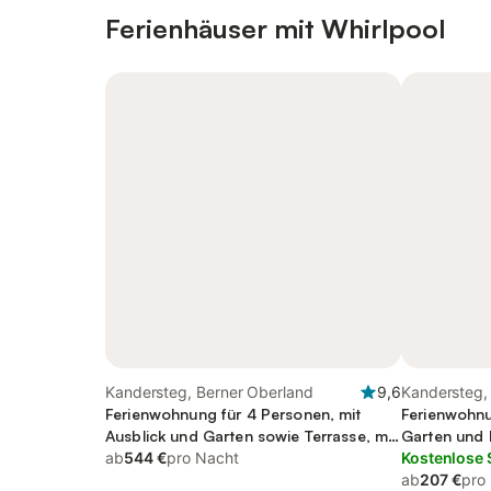
Ferienhäuser mit Whirlpool
Kandersteg, Berner Oberland
9,6
Kandersteg,
Ferienwohnung für 4 Personen, mit
Ferienwohnu
Ausblick und Garten sowie Terrasse, mit
Garten und 
Haustier
ab
544 €
pro Nacht
Ausblick, mi
Kostenlose 
ab
207 €
pro