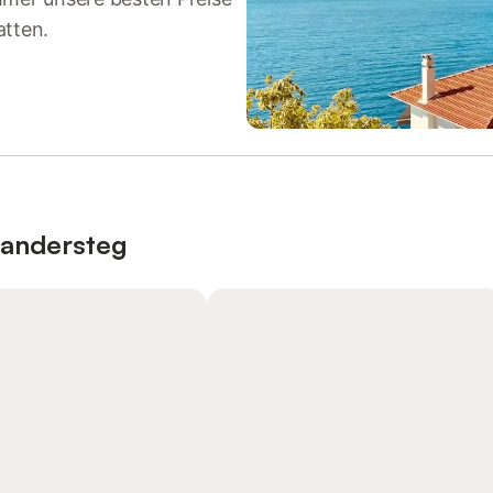
atten.
Kandersteg