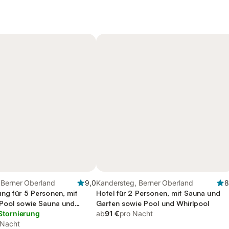
 Berner Oberland
9,0
Kandersteg, Berner Oberland
8
ng für 5 Personen, mit
Hotel für 2 Personen, mit Sauna und
Pool sowie Sauna und
Garten sowie Pool und Whirlpool
t Haustier
Stornierung
ab
91 €
pro Nacht
 Nacht