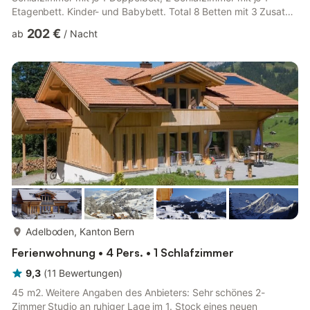
Etagenbett. Kinder- und Babybett. Total 8 Betten mit 3 Zusatz
Matratzen. Bad/ WC. Küche mit Backofen,
202 €
ab
/
Nacht
Kühlschrank/Gefrierfach, Raclette- und Fondueset.
WLAN/TV/DVD/Radio, Waschmaschine, Heizung, Abstellraum,
Parkplatz, Kinderhochstuhl. Auf der Südseite hat es einen
grossen Balkon. Nach Frutigen 9 km, nach Adelboden 7 km.
Haustiere sind willkommen. Die Haustiere dürfen nic...
mehr...
Adelboden, Kanton Bern
Ferienwohnung • 4 Pers. • 1 Schlafzimmer
9,3
(
11
Bewertungen
)
45 m2. Weitere Angaben des Anbieters: Sehr schönes 2-
Zimmer Studio an ruhiger Lage im 1. Stock eines neuen