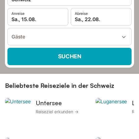
Anreise
Abreise
Sa., 15.08.
Sa., 22.08.
Gäste
SUCHEN
Beliebteste Reiseziele in der Schweiz
Untersee
Lu
Reiseziel erkunden →
Rei