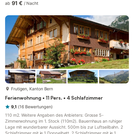
91 €
ab
/
Nacht
Spots der Region zu erkunden. Der mondäne Ort Gstaad liegt
ca. 35 Km entfernt, zum weltbekannten Schweizer Käse-Ort
Gruyères sind es 60 Km und in die wunderschönen Hauptstadt
Bern sind es rund 80 Km. Die Ferienwohnung befindet sich im
Erdg...
mehr...
Frutigen, Kanton Bern
Ferienwohnung • 11 Pers. • 4 Schlafzimmer
9,1
(
16
Bewertungen
)
110 m2. Weitere Angaben des Anbieters: Grosse 5-
Zimmerwohnung im 1. Stock (110m2). Bauernhaus an ruhiger
Lage mit wunderbarer Aussicht. 500m bis zur Luftseilbahn. 2
Schlafzimmer mit je 1 Doppelbett, 2 Schlafzimmer mit je 1