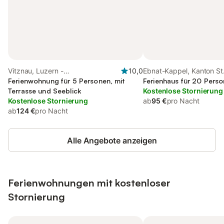
Vitznau, Luzern -
10,0
Ebnat-Kappel, Kanton St.
Vierwaldstättersee
Ferienwohnung für 5 Personen, mit
Ferienhaus für 20 Pers
Terrasse und Seeblick
Kostenlose Stornierung
Kostenlose Stornierung
ab
95 €
pro Nacht
ab
124 €
pro Nacht
Alle Angebote anzeigen
Ferienwohnungen mit kostenloser
Stornierung