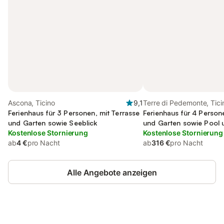
Ascona, Ticino
9,1
Terre di Pedemonte, Tici
Ferienhaus für 3 Personen, mit Terrasse
Ferienhaus für 4 Person
und Garten sowie Seeblick
und Garten sowie Pool 
Kostenlose Stornierung
Kostenlose Stornierung
ab
4 €
pro Nacht
ab
316 €
pro Nacht
Alle Angebote anzeigen
Jetzt anmelden und bis zu 10% bei
Anmelden
vielen Unterkünften sparen.