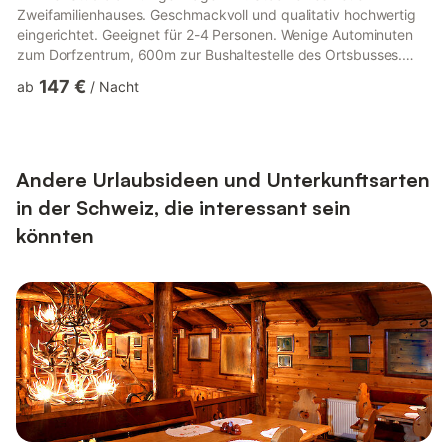
Zweifamilienhauses. Geschmackvoll und qualitativ hochwertig
eingerichtet. Geeignet für 2-4 Personen. Wenige Autominuten
zum Dorfzentrum, 600m zur Bushaltestelle des Ortsbusses.
Balkon mit herrlicher Aussicht. Parkplatz vorhanden.
147 €
ab
/
Nacht
Nichtraucherwohnung. Haustiere nicht erlaubt. Zugunsten des
Ferien- und Familienerlebnisses wird bewusst auf TV verzichtet.
WLAN ist jedoch kostenlos vorhanden.
Andere Urlaubsideen und Unterkunftsarten
in der Schweiz, die interessant sein
könnten