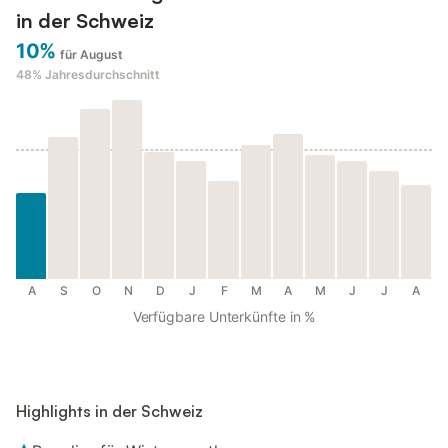
in der Schweiz
10%
für August
48%
Jahresdurchschnitt
A
S
O
N
D
J
F
M
A
M
J
J
A
Verfügbare Unterkünfte in %
Highlights in der Schweiz