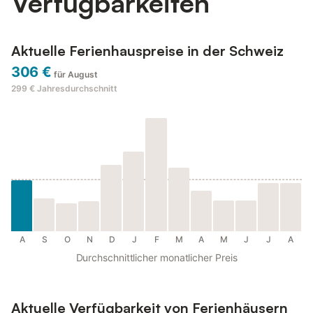
Verfügbarkeiten
Aktuelle Ferienhauspreise in der Schweiz
306 €
für August
299 €
Jahresdurchschnitt
A
S
O
N
D
J
F
M
A
M
J
J
A
Durchschnittlicher monatlicher Preis
Aktuelle Verfügbarkeit von Ferienhäusern