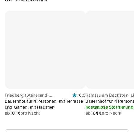
Friedberg (Steirerland),
10,0
Ramsau am Dachstein, L
Oststeiermark
Bauernhof für 4 Personen, mit Terrasse
Umgebung
Bauernhof für 4 Persone
und Garten, mit Haustier
Kostenlose Stornierung
ab
101 €
pro Nacht
ab
104 €
pro Nacht