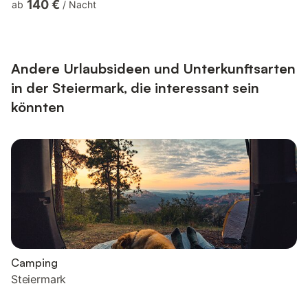
140 €
ab
/
Nacht
Panzerglaswand können Sie Ihre eigenen majestätischen
Pferde direkt vom Wohnbereich aus beobachten – ein
unvergessliches Erlebnis für Pferdeliebhaber jeden Alters. Auf
der Ranch leben eigene Pferde, die das besondere Flair dieses
Ortes prägen und t...
Andere Urlaubsideen und Unterkunftsarten
in der Steiermark, die interessant sein
könnten
Camping
Steiermark