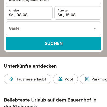
Anreise
Abreise
Sa., 08.08.
Sa., 15.08.
Gäste
SUCHEN
Unterkünfte entdecken
Haustiere erlaubt
Pool
Parkmögl
Beliebteste Urlaub auf dem Bauernhof in
der Steiermark