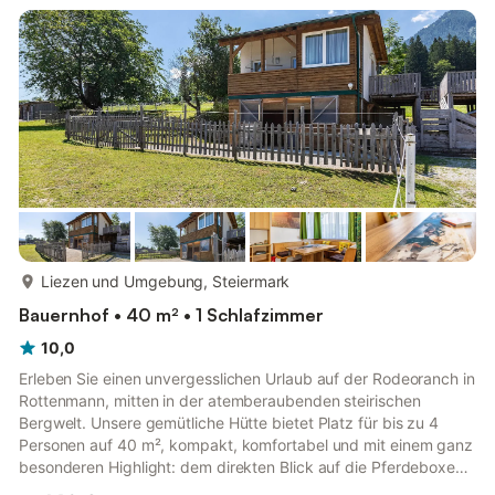
ersten Sonnenstrahlen, die über das Kreuzeck aufgeht.
Gemütlich wird einmal über die Tagesaktivitäten geplaudert.
Zurü...
mehr...
Liezen und Umgebung, Steiermark
Bauernhof • 40 m² • 1 Schlafzimmer
10,0
Erleben Sie einen unvergesslichen Urlaub auf der Rodeoranch in
Rottenmann, mitten in der atemberaubenden steirischen
Bergwelt. Unsere gemütliche Hütte bietet Platz für bis zu 4
Personen auf 40 m², kompakt, komfortabel und mit einem ganz
besonderen Highlight: dem direkten Blick auf die Pferdeboxen
unterhalb der Unterkunft. Dank einer einzigartigen