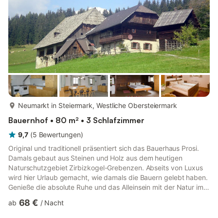
Südsteiermark, das Kra...
mehr...
Neumarkt in Steiermark, Westliche Obersteiermark
Bauernhof • 80 m² • 3 Schlafzimmer
9,7
(
5
Bewertungen
)
Original und traditionell präsentiert sich das Bauerhaus Prosi.
Damals gebaut aus Steinen und Holz aus dem heutigen
Naturschutzgebiet Zirbizkogel-Grebenzen. Abseits von Luxus
wird hier Urlaub gemacht, wie damals die Bauern gelebt haben.
Genieße die absolute Ruhe und das Alleinsein mit der Natur im
Wechsel der Jahreszeiten! Vor dem Eingang steht der große
68 €
ab
/
Nacht
Tisch mit einer Panoramaaussicht über das Murtal. Hier beginnt
der Tag schon mit einem deftigen Frühstück und genießt die