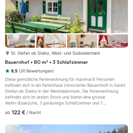
mehr...
St. Stefan ob Stainz, West- und Südsteiermark
Bauernhof • 80 m² • 3 Schlafzimmer
9,5
(
30
Bewertungen
)
Diese gemütliche Ferienwohnung für maximal 6 Personen
befindet sich in ein Ferienhaus (renovierter Bauernhof) in Sankt
Stefan ob Stainz in der Weststeiermark. Die Ferienwohnung
befindet sich im ersten Stock und bietet eine grosse
Wohn-/Essküche, 3 geräumige Schlafzimmer und 1
Badezimmer. Auch der Garten mit Gartenmöbel steht Ihnen zur
122 €
ab
/
Nacht
Verfügung und parken kann man direkt beim Haus. Sankt
Stefan ob Stainz befindet sich im bekannten Schilferland in der
Weststeiermark, bekannte Ausflugsziele sind die Stainzer
Warte, diese bietet eine herrliche Aussicht über die West- und