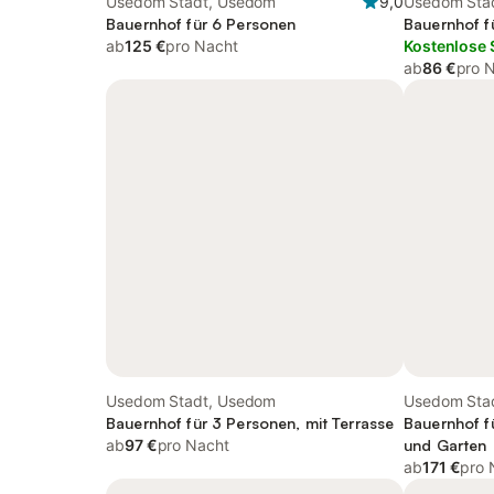
Usedom Stadt, Usedom
9,0
Usedom Sta
Bauernhof für 6 Personen
Bauernhof f
ab
125 €
pro Nacht
Kostenlose 
ab
86 €
pro 
Usedom Stadt, Usedom
Usedom Sta
Bauernhof für 3 Personen, mit Terrasse
Bauernhof f
ab
97 €
pro Nacht
und Garten
ab
171 €
pro 