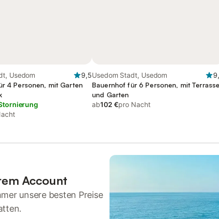
dt, Usedom
9,5
Usedom Stadt, Usedom
9
ür 4 Personen, mit Garten
Bauernhof für 6 Personen, mit Terrass
k
und Garten
Stornierung
ab
102 €
pro Nacht
Nacht
hrem Account
mmer unsere besten Preise
atten.