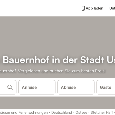
App laden
Unt
 Bauernhof in der Stadt 
auernhof. Vergleichen und buchen Sie zum besten Preis!
Anreise
Abreise
Gäste
·
·
·
nhäuser und Ferienwohnungen
Deutschland
Ostsee
Stettiner Haff