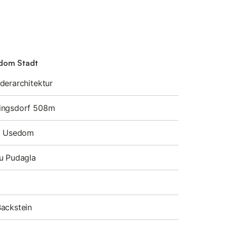
edom Stadt
derarchitektur
ingsdorf 508m
el Usedom
u Pudagla
ackstein