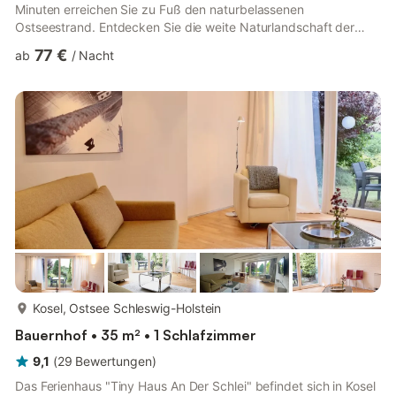
Minuten erreichen Sie zu Fuß den naturbelassenen
Ostseestrand. Entdecken Sie die weite Naturlandschaft der
Wismarer Bucht bei Spaziergängen oder genießen Sie die
77 €
ab
/
Nacht
Sonne und die gute Ostseeluft in Ihrem eigenen Garten. Das
Haus verfügt über einen eingezäunten Außenbereich, eine voll
ausgestattete Küche, zwei Bäder, zwei Schlafzimmer (zwei
Einzelbetten und ein Doppelbett; ausgestattet mit gemütlichen
Taschenfederkernmatratzen)...
mehr...
Kosel, Ostsee Schleswig-Holstein
Bauernhof • 35 m² • 1 Schlafzimmer
9,1
(
29
Bewertungen
)
Das Ferienhaus "Tiny Haus An Der Schlei" befindet sich in Kosel