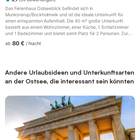
Das Ferienhaus Ostseeblick befindet sich in
Munkbrarup/Bockholmwik und ist die ideale Unterkunft für
einen entspannten Aufenthalt. Die 40 m² große Unterkunft
besteht aus einem Wohnzimmer, einer Küche, 1 Schlafzimmer
und 1 Badezimmer und bietet somit Platz für 2 Personen. Zur
Ausstattung gehört außerdem ein TV. Dieses Ferienhaus verfügt
80 €
ab
/
Nacht
über eine private Außenterrasse und einen Grill. Die Unterkunft
befindet sich in der Nähe des Strandes (100 m). Kostenlose
Parkplätze sind auf der Straße vorhanden. Haustiere, Rauchen
und Veranstaltungen sind nicht erlaubt. Wi-Fi ist nicht
verfügbar. Die Unte...
Andere Urlaubsideen und Unterkunftsarten
an der Ostsee, die interessant sein könnten