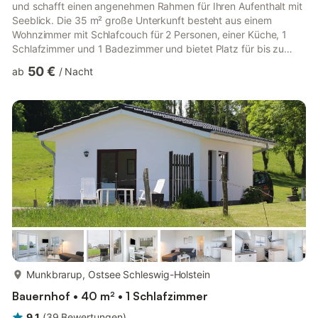
und schafft einen angenehmen Rahmen für Ihren Aufenthalt mit
Seeblick. Die 35 m² große Unterkunft besteht aus einem
Wohnzimmer mit Schlafcouch für 2 Personen, einer Küche, 1
Schlafzimmer und 1 Badezimmer und bietet Platz für bis zu
max. 4 Personen (ideal für 2 Gäste). Zu den Annehmlichkeiten
50 €
ab
/
Nacht
vor Ort gehören WLAN und ein Smart TV mit Streaming-
Diensten. Ein Babybett ist ebenfalls vorhanden. Dieses
Ferienhaus bietet einen privaten Außenbereich mit einer
möblierten offenen Terrasse und Grillmöglichkeiten. Die
Unterkunft befindet s...
mehr...
Munkbrarup, Ostsee Schleswig-Holstein
Bauernhof • 40 m² • 1 Schlafzimmer
9,1
(
39
Bewertungen
)