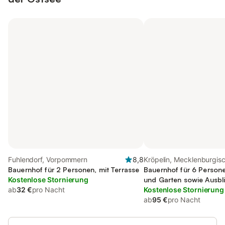
Fuhlendorf, Vorpommern
8,8
Kröpelin, Mecklenburgis
Bauernhof für 2 Personen, mit Terrasse
Ostseeküste
Bauernhof für 6 Persone
Kostenlose Stornierung
und Garten sowie Ausbl
ab
32 €
pro Nacht
Kostenlose Stornierung
ab
95 €
pro Nacht