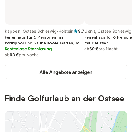
Kappeln, Ostsee Schleswig-Holstein
9,7
Ulsnis, Ostsee Schleswig
Ferienhaus für 6 Personen, mit
Ferienhaus für 6 Person
Whirlpool und Sauna sowie Garten, mit
mit Haustier
Haustier
Kostenlose Stornierung
ab
69 €
pro Nacht
ab
93 €
pro Nacht
Alle Angebote anzeigen
Finde Golfurlaub an der Ostsee