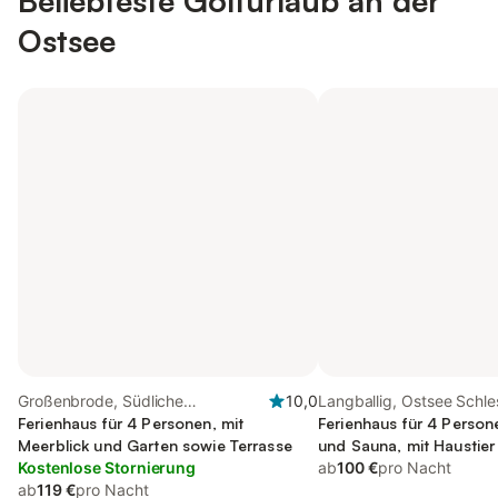
Beliebteste Golfurlaub an der
Ostsee
Großenbrode, Südliche
10,0
Langballig, Ostsee Schle
Ostseeküste
Ferienhaus für 4 Personen, mit
Holstein
Ferienhaus für 4 Person
Meerblick und Garten sowie Terrasse
und Sauna, mit Haustier
Kostenlose Stornierung
ab
100 €
pro Nacht
ab
119 €
pro Nacht