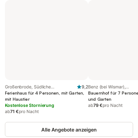
Großenbrode, Südliche
9,2
Benz (bei Wismar),
Ostseeküste
Ferienhaus für 4 Personen, mit Garten,
Mecklenburgische Ostse
Bauernhof für 7 Person
mit Haustier
und Garten
Kostenlose Stornierung
ab
79 €
pro Nacht
ab
71 €
pro Nacht
Alle Angebote anzeigen