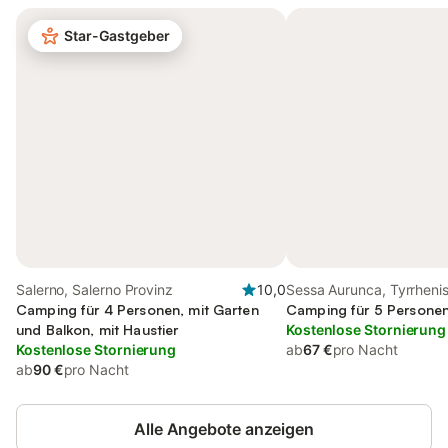
Star-Gastgeber
Salerno, Salerno Provinz
10,0
Sessa Aurunca, Tyrrheni
Camping für 4 Personen, mit Garten
Küste Kampanien
Camping für 5 Personen
und Balkon, mit Haustier
Kostenlose Stornierung
Kostenlose Stornierung
ab
67 €
pro Nacht
ab
90 €
pro Nacht
Alle Angebote anzeigen