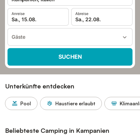
Anreise
Abreise
Sa., 15.08.
Sa., 22.08.
Gäste
SUCHEN
Unterkünfte entdecken
Pool
Haustiere erlaubt
Klimaan
Beliebteste Camping in Kampanien