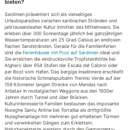
bieten?
Sardinien präsentiert sich als vielseitiges
Urlaubsparadies zwischen karibischen Stränden und
jahrtausendealter Kultur inmitten des Mittelmeers. Sie
erleben über 300 Sonnentage jährlich bei ganzjährigen
Wassertemperaturen um 25 Grad Celsius an endlosen
flachen Sandstränden. Gerade für die Familienferien
sind die
Ferienhäuser mit Pool auf Sardinien
ideal und
Sie erreichen die eindrucksvolle Tropfsteinhöhle bei
Alghero über 654 Stufen der Escala del Cabirol oder
per Boot vom Hafen. Das bergige Inselinnere erschließt
die historische Schmalspurbahn Trenino Verde auf der
159 Kilometer langen Strecke von Mandas nach
Arbatax in nostalgischen Waggons aus den 1930er
Jahren durch Tunnel und über Brücken.
Kulturinteressierte Familien bestaunen das imposante
Nuraghe Santu Antine bei Torralba als drittgrößte
Nuraghenanlage mit mehreren gut erhaltenen Türmen
und verwinkelten Gängen zum Erklettern.
Naturbegeisterte wandern durch den Gennargentu-