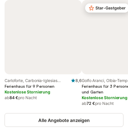
Star-Gastgeber
Carloforte, Carbonia-Iglesias
8,6
Golfo Aranci, Olbia-Temp
Provinz
Ferienhaus für 9 Personen
Ferienhaus für 3 Person
Kostenlose Stornierung
und Garten
ab
84 €
pro Nacht
Kostenlose Stornierung
ab
72 €
pro Nacht
Alle Angebote anzeigen