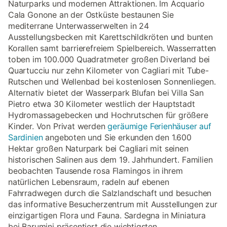
Naturparks und modernen Attraktionen. Im Acquario
Cala Gonone an der Ostküste bestaunen Sie
mediterrane Unterwasserwelten in 24
Ausstellungsbecken mit Karettschildkröten und bunten
Korallen samt barrierefreiem Spielbereich. Wasserratten
toben im 100.000 Quadratmeter großen Diverland bei
Quartucciu nur zehn Kilometer von Cagliari mit Tube-
Rutschen und Wellenbad bei kostenlosen Sonnenliegen.
Alternativ bietet der Wasserpark Blufan bei Villa San
Pietro etwa 30 Kilometer westlich der Hauptstadt
Hydromassagebecken und Hochrutschen für größere
Kinder. Von Privat werden
geräumige Ferienhäuser auf
Sardinien
angeboten und Sie erkunden den 1.600
Hektar großen Naturpark bei Cagliari mit seinen
historischen Salinen aus dem 19. Jahrhundert. Familien
beobachten Tausende rosa Flamingos in ihrem
natürlichen Lebensraum, radeln auf ebenen
Fahrradwegen durch die Salzlandschaft und besuchen
das informative Besucherzentrum mit Ausstellungen zur
einzigartigen Flora und Fauna. Sardegna in Miniatura
bei Barumini präsentiert die wichtigsten