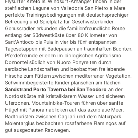
Flysurfer Kitefoils. Windsurf-Anfänger finden in der
stehflachen Lagune von Valledoria San Pietro a Mare
perfekte Trainingsbedingungen mit deutschsprachiger
Betreuung und Spielplatz für Geschwisterkinder.
Genussradler erkunden die familienfreundliche Route
entlang der Südwestküste über 80 Kilometer von
Sant'Antioco bis Pula in vier bis fünf entspannten
Tagesetappen mit Badepausen an traumhaften Buchten.
Pferdefreunde erleben im biologischen Agriturismo
Donnortei südlich von Nuoro Ponyreiten durch
sardische Landschaften und beobachten freilebende
Hirsche zum Füttern zwischen mediterraner Vegetation.
Schwimmbegeisterte Kinder planschen am flachen
Sandstrand Porto Taverna bei San Teodoro
an der
Nordostküste mit kristallklarem Wasser und sicheren
Uferzonen. Mountainbike-Touren führen über sanfte
Hügel mit Panoramablicken auf das azurblaue Meer.
Radtouristen zwischen Cagliari und dem Naturpark
Molentargius beobachten rosafarbene Flamingos auf
gut ausgebauten Radwegen.