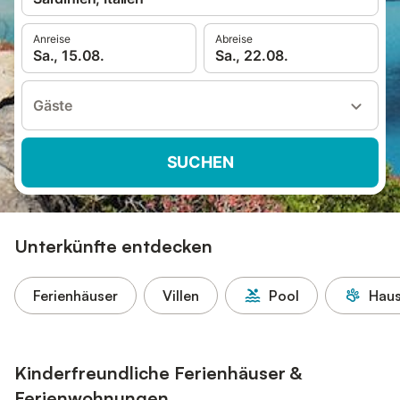
Anreise
Abreise
Sa., 15.08.
Sa., 22.08.
Gäste
SUCHEN
Unterkünfte entdecken
Ferienhäuser
Villen
Pool
Haus
Kinderfreundliche Ferienhäuser &
Ferienwohnungen