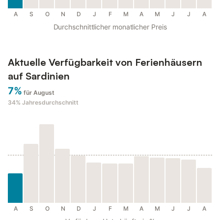
A
S
O
N
D
J
F
M
A
M
J
J
A
Durchschnittlicher monatlicher Preis
Aktuelle Verfügbarkeit von Ferienhäusern
auf Sardinien
7%
für August
34%
Jahresdurchschnitt
A
S
O
N
D
J
F
M
A
M
J
J
A