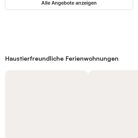
Alle Angebote anzeigen
Jetzt anmelden und bis zu 10% bei
Anmelden
vielen Unterkünften sparen.
Haustierfreundliche Ferienwohnungen