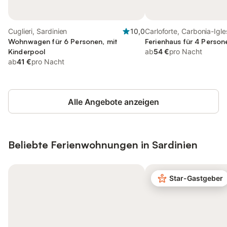
Cuglieri, Sardinien
10,0
Carloforte, Carbonia-Igle
Wohnwagen für 6 Personen, mit
Provinz
Ferienhaus für 4 Person
Kinderpool
ab
54 €
pro Nacht
ab
41 €
pro Nacht
Alle Angebote anzeigen
Beliebte Ferienwohnungen in Sardinien
Star-Gastgeber