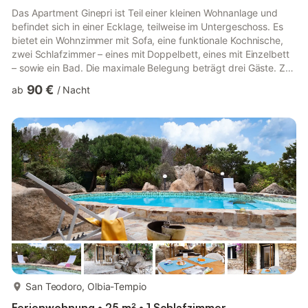
Das Apartment Ginepri ist Teil einer kleinen Wohnanlage und
befindet sich in einer Ecklage, teilweise im Untergeschoss. Es
bietet ein Wohnzimmer mit Sofa, eine funktionale Kochnische,
zwei Schlafzimmer – eines mit Doppelbett, eines mit Einzelbett
– sowie ein Bad. Die maximale Belegung beträgt drei Gäste. Zur
Ausstattung gehören exklusives WLAN, Klimaanlage im
90 €
ab
/
Nacht
Wohnzimmer und im Schlafzimmer mit Doppelbett, Kabel-TV
und ein Babybett, das gegen Aufpreis verfügbar ist. Draußen
stehen Ihnen ein Garten und eine private Veranda zur
Verfügung, ideal zum Entspannen oder für Mahlzeiten im Freien.
Sie...
mehr...
San Teodoro, Olbia-Tempio
Ferienwohnung • 25 m² • 1 Schlafzimmer