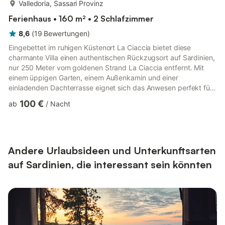
mehr...
Valledoria, Sassari Provinz
Ferienhaus • 160 m² • 2 Schlafzimmer
8,6
(
19
Bewertungen
)
Eingebettet im ruhigen Küstenort La Ciaccia bietet diese
charmante Villa einen authentischen Rückzugsort auf Sardinien,
nur 250 Meter vom goldenen Strand La Ciaccia entfernt. Mit
einem üppigen Garten, einem Außenkamin und einer
einladenden Dachterrasse eignet sich das Anwesen perfekt für
entspannte Abende unter freiem Himmel oder sonnige
100 €
ab
/
Nacht
Nachmittage mit Familie und Freunden. Heizen Sie den Grill an,
genießen Sie die Wärme des Solariums und lassen Sie die
Meeresbrise die Stimmung für einen erholsamen Urlaub
anstimmen. Von draußen aus finden Sie alles, was Sie brauchen,
in fußläufiger Entfern...
Andere Urlaubsideen und Unterkunftsarten
auf Sardinien, die interessant sein könnten