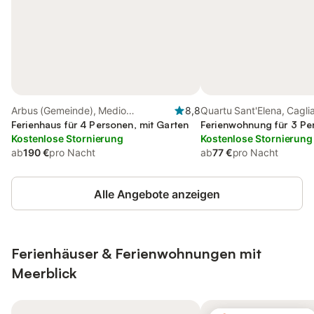
Arbus (Gemeinde), Medio
8,8
Quartu Sant'Elena, Caglia
Campidano
Ferienhaus für 4 Personen, mit Garten
Ferienwohnung für 3 Pe
Kostenlose Stornierung
Kostenlose Stornierung
ab
190 €
pro Nacht
ab
77 €
pro Nacht
Alle Angebote anzeigen
Ferienhäuser & Ferienwohnungen mit
Meerblick