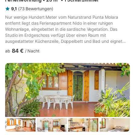
9,1
(
73
Bewertungen
)
Nur wenige Hundert Meter vom Naturstrand Punta Molara
entfernt liegt das Ferienapartment Nido in einer ruhigen
Wohnanlage, eingebettet in die sardische Vegetation. Das
Studio im Erdgeschoss verfügt über einen Raum mit
ausgestatteter Küchenzeile, Doppelbett und Bad und eignet
sich ideal für zwei Personen. Zur Ausstattung gehören WLAN,
84 €
ab
/
Nacht
Klimaanlage und Kabel-TV. Draußen erwartet Sie ein privater
Garten mit kleiner achteckiger Veranda, Grill und natürlichem
Schatten – perfekt für Mahlzeiten im Freien oder zum
Entspannen am Gemeinschaftspool. Der Naturstrand Punta
Molara ist ca. 600 Meter entfer...