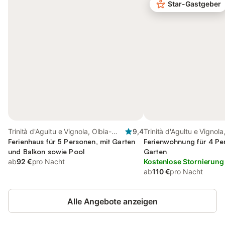
Star-Gastgeber
Trinità d'Agultu e Vignola, Olbia-
9,4
Trinità d'Agultu e Vignola
Tempio
Ferienhaus für 5 Personen, mit Garten
Tempio
Ferienwohnung für 4 Pe
und Balkon sowie Pool
Garten
ab
92 €
pro Nacht
Kostenlose Stornierung
ab
110 €
pro Nacht
Alle Angebote anzeigen