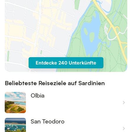
Entdecke 240 Unterkünfte
Beliebteste Reiseziele auf Sardinien
Olbia
San Teodoro