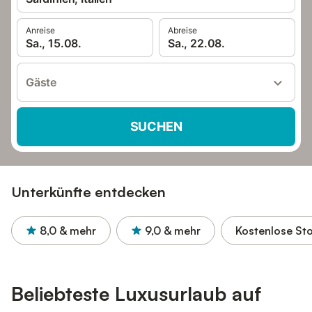
Anreise
Abreise
Sa., 15.08.
Sa., 22.08.
Gäste
SUCHEN
Unterkünfte entdecken
8,0
& mehr
9,0
& mehr
Kostenlose St
Beliebteste Luxusurlaub auf