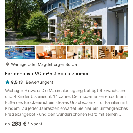
Spieleabe...
mehr...
Wernigerode, Magdeburger Börde
Ferienhaus • 90 m² • 3 Schlafzimmer
8,5
(
31
Bewertungen
)
Wichtiger Hinweis: Die Maximalbelegung beträgt 6 Erwachsene
und 4 Kinder bis einschl. 14 Jahre. Der moderne Ferienpark am
Fuße des Brockens ist ein ideales Urlaubsdomzil für Familien mit
Kindern. Zu jeder Jahreszeit erwartet Sie hier ein umfangreiches
Freizeitangebot - und den wunderschönen Harz mit seinen
tiefgrünen Wäldern und Bergen haben Sie direkt vor der
263 €
ab
/
Nacht
Haustür. Eingebettet in eine grüne Parkanlage verteilen sich die
im typischen Stil erbauten Ferienhäuser und bieten Ihnen mit