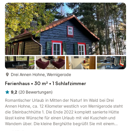
einer privaten Terrasse einen tollen Rückzugsort. Wenn Sie sich
nach all den Aktivitäten einmal Ruhe wünsche...
mehr...
Drei Annen Hohne, Wernigerode
Ferienhaus • 30 m² • 1 Schlafzimmer
9,2
(
20
Bewertungen
)
Romantischer Urlaub in Mitten der Natur! Im Wald bei Drei
Annen Hohne, ca. 12 Kilometer westlich von Wernigerode steht
die Steinbachhütte 1. Die Ende 2022 komplett sanierte Hütte
lässt keine Wünsche für einen Urlaub mit viel Kuscheln und
Wandern über. Die kleine Berghütte begrüßt Sie mit einem
Design kombiniert aus Tiny-House und Hüttenromantik.