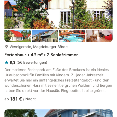
mehr...
Wernigerode, Magdeburger Börde
Ferienhaus • 49 m² • 2 Schlafzimmer
8,3
(
56
Bewertungen
)
Der moderne Ferienpark am Fuße des Brockens ist ein ideales
Urlaubsdomzil für Familien mit Kindern. Zu jeder Jahreszeit
erwartet Sie hier ein umfangreiches Freizeitangebot - und den
wunderschönen Harz mit seinen tiefgrünen Wäldern und Bergen
haben Sie direkt vor der Haustür. Eingebettet in eine grüne
Parkanlage verteilen sich die im typischen Stil erbauten
181 €
ab
/
Nacht
Ferienhäuser und bieten Ihnen mit einer privaten Terrasse einen
tollen Rückzugsort. Wenn Sie sich nach all den Aktivitäten
einmal Ruhe wünschen, kuscheln Sie sich nach
Sonnenuntergang einfach vor den Fernseher oder starten einen