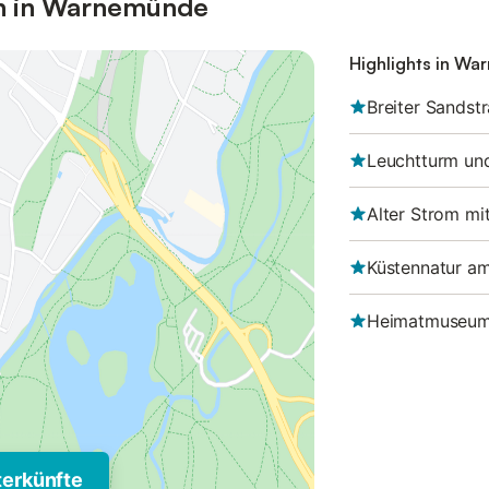
en in Warnemünde
Highlights in W
Breiter Sands
Leuchtturm und
Alter Strom mi
Küstennatur am
Heimatmuseu
terkünfte