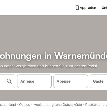
App laden
Unt
nwohnungen in Warnemünd
hnungen. Vergleichen und buchen Sie zum besten Preis!
Anreise
Abreise
Gäste
·
·
·
eutschland
Ostsee
Mecklenburgische Ostseeküste
Rostock und