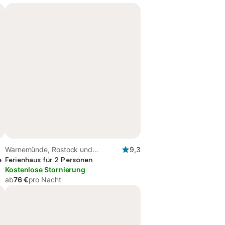
Warnemünde, Rostock und
9,3
e
Umgebung
Ferienhaus für 2 Personen
Kostenlose Stornierung
ab
76 €
pro Nacht