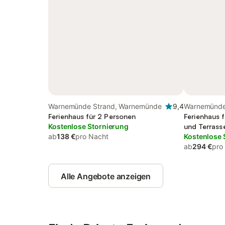
Warnemünde Strand, Warnemünde
9,4
Warnemünde
Ferienhaus für 2 Personen
Umgebung
Ferienhaus f
Kostenlose Stornierung
und Terrass
ab
138 €
pro Nacht
Kostenlose 
ab
294 €
pro
Alle Angebote anzeigen