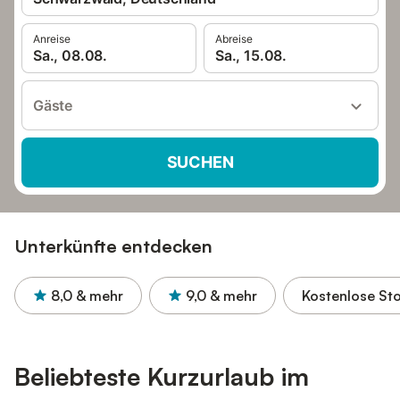
Anreise
Abreise
Sa., 08.08.
Sa., 15.08.
Gäste
SUCHEN
Unterkünfte entdecken
8,0
& mehr
9,0
& mehr
Kostenlose St
Beliebteste Kurzurlaub im