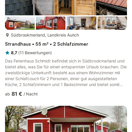
mehr...
Südbrookmerland, Landkreis Aurich
Strandhaus • 55 m² • 2 Schlafzimmer
8,7
(
11
Bewertungen
)
Das Ferienhaus Schmidt befindet sich in Südbrookmerland und
bietet alles, was Sie für einen entspannten Urlaub brauchen. Die
zweistöckige Unterkunft besteht aus einem Wohnzimmer mit
einer Schlafcouch für 2 Personen, einer gut ausgestatteten
Küche, 2 Schlafzimmern und 1 Badezimmer und bietet somit
Platz für 4 Personen. Zur Ausstattung gehören außerdem
81 €
ab
/
Nacht
WLAN, ein TV, ein Ventilator sowie eine Waschmaschine.
Außerdem kann eine private Sauna gegen eine zusätzliche
Gebühr genutzt werden und eine Tischtennisplatte ist auf der
Unterkunft vorhanden. Dieses Ferienhaus bietet einen privaten
Außenberei...