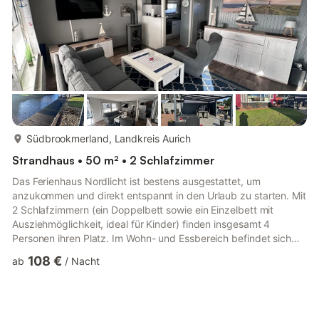
mehr...
Südbrookmerland, Landkreis Aurich
Strandhaus • 50 m² • 2 Schlafzimmer
Das Ferienhaus Nordlicht ist bestens ausgestattet, um
anzukommen und direkt entspannt in den Urlaub zu starten. Mit
2 Schlafzimmern (ein Doppelbett sowie ein Einzelbett mit
Ausziehmöglichkeit, ideal für Kinder) finden insgesamt 4
Personen ihren Platz. Im Wohn- und Essbereich befindet sich
eine neuwertige, voll ausgestattete Küche. Rauchen und
108 €
ab
/
Nacht
Tierhaltung ist im Objekt nicht erlaubt. Zusätzlich zur
Ausstattung gehört im Wohnbereich ein TV, im Badezimmer ein
WC mit Dusche und eine Waschmaschine. Das Ferienhaus
verfügt über einen Wintergarten. Im Außenbereich befindet sich