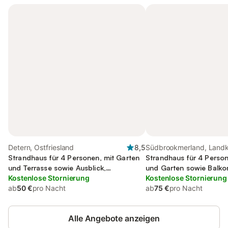
Detern, Ostfriesland
8,5
Südbrookmerland, Landkr
Strandhaus für 4 Personen, mit Garten
Strandhaus für 4 Person
und Terrasse sowie Ausblick,
und Garten sowie Balko
kinderfreundlich
Kostenlose Stornierung
kinderfreundlich
Kostenlose Stornierung
ab
50 €
pro Nacht
ab
75 €
pro Nacht
Alle Angebote anzeigen