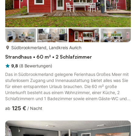
mehr...
Südbrookmerland, Landkreis Aurich
Strandhaus • 60 m² • 2 Schlafzimmer
9,8
(
8
Bewertungen
)
Das in Südbrookmerland gelegene Ferienhaus Großes Meer mit
stufenlosem Zugang und Innenausstattung bietet alles was Sie
für einen entspannten Urlaub brauchen. Die 60 m² große
Unterkunft besteht aus einem Wohnzimmer, einer Küche, 2
Schlafzimmern und 1 Badezimmer sowie einem Gäste-WC und
bietet somit Platz für 4 Personen. Zur Ausstattung gehören
125 €
ab
/
Nacht
außerdem WLAN, ein TV, eine Waschmaschine sowie
Kinderbücher und Spielsachen. Darüber hinaus steht Ihnen eine
private Sauna zur Verfügung. Ein Babybett und ein Hochstuhl
sind ebenfalls vorhanden. Diese Unterkunft verfügt über einen
privaten Außenberei...