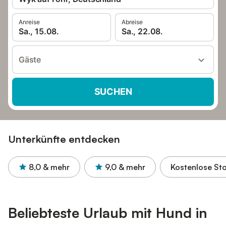
Anreise
Abreise
Sa., 15.08.
Sa., 22.08.
Gäste
SUCHEN
Unterkünfte entdecken
8,0
& mehr
9,0
& mehr
Kostenlose St
Beliebteste Urlaub mit Hund in