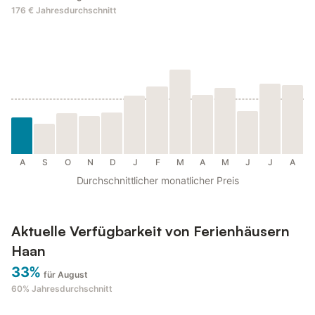
176 €
Jahresdurchschnitt
A
S
O
N
D
J
F
M
A
M
J
J
A
Durchschnittlicher monatlicher Preis
Aktuelle Verfügbarkeit von Ferienhäusern
Haan
33%
für August
60%
Jahresdurchschnitt