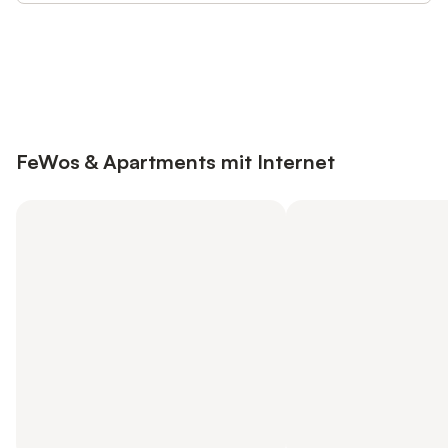
Jetzt anmelden und bis zu 10% bei
Anmelden
vielen Unterkünften sparen.
FeWos & Apartments mit Internet