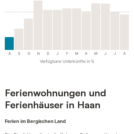
A
S
O
N
D
J
F
M
A
M
J
J
A
Verfügbare Unterkünfte in %
Ferienwohnungen und
Ferienhäuser in Haan
Ferien im Bergischen Land