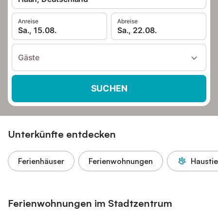
Anreise
Abreise
Sa., 15.08.
Sa., 22.08.
Gäste
SUCHEN
Unterkünfte entdecken
Ferienhäuser
Ferienwohnungen
Haustie
Ferienwohnungen im Stadtzentrum