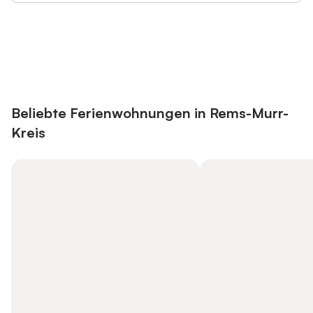
Jetzt anmelden und bis zu 10% bei
Anmelden
vielen Unterkünften sparen.
Beliebte Ferienwohnungen in Rems-Murr-
Kreis