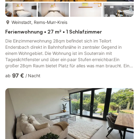
mehr...
Weinstadt, Rems-Murr-Kreis
Ferienwohnung • 27 m² • 1 Schlafzimmer
Die Einzimmerwohnung 28qm befindet sich im Teilort
Endersbach direkt in Bahnhofsnähe in zentraler Gegend in
einem Wohngebiet. Die Wohnung ist im Souterrain mit
Tageslichtfenster und über ein paar Stufen erreichbar.Ein
großer 28qm Raum bietet Platz für alles was man braucht. Ein
Doppelbett (1,6m Breite) und ein Schlafsofa (1,4m Breite) bietet
97 €
ab
/
Nacht
Platz für bis zu 4 Personen. Optimal für 2 Erwachsene und 2
Kinder. Die Küche ist ausgestattet mit Teller, Besteck, Gläser,
Tassen und Kochgeschirr. Außerdem werdet ihr ein Backofen,
Spülmaschine, Kühlschrank, Toaster, Kaffeefiltermaschine und
Wasserkoc...