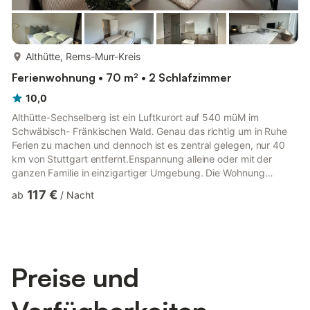
mehr...
Althütte, Rems-Murr-Kreis
Ferienwohnung • 70 m² • 2 Schlafzimmer
10,0
Althütte-Sechselberg ist ein Luftkurort auf 540 müM im
Schwäbisch- Fränkischen Wald. Genau das richtig um in Ruhe
Ferien zu machen und dennoch ist es zentral gelegen, nur 40
km von Stuttgart entfernt.Enspannung alleine oder mit der
ganzen Familie in einzigartiger Umgebung. Die Wohnung
befindet sich in einem modernen Holzhaus, umgeben von
117 €
ab
/
Nacht
Wiesen und Wälder mit wunderschönen Mountainbike Trails und
Wanderwege.
Preise und