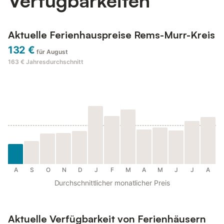
Verfügbarkeiten
Aktuelle Ferienhauspreise Rems-Murr-Kreis
132 €
für August
163 €
Jahresdurchschnitt
A
S
O
N
D
J
F
M
A
M
J
J
A
Durchschnittlicher monatlicher Preis
Aktuelle Verfügbarkeit von Ferienhäusern