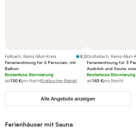
Fellbach, Rems-Murr-Kreis
8,0
Großerlach, Rems-Murr-K
Ferienwohnung für 6 Personen, mit
Ferienwohnung für 3 Pe
Balkon
Ausblick und Sauna sow
Kostenlose Stornierung
Balkon
Kostenlose Stornierung
ab
130 €
pro Nacht
Erstbucher-Rabatt
ab
145 €
pro Nacht
Alle Angebote anzeigen
Ferienhäuser mit Sauna