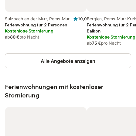
Sulzbach an der Murr, Rems-Murr-
10,0
Berglen, Rems-Murr-Krei
Kreis
Ferienwohnung für 2 Personen
Ferienwohnung für 2 Pe
Kostenlose Stornierung
Balkon
ab
80 €
pro Nacht
Kostenlose Stornierung
ab
75 €
pro Nacht
Alle Angebote anzeigen
Ferienwohnungen mit kostenloser
Stornierung