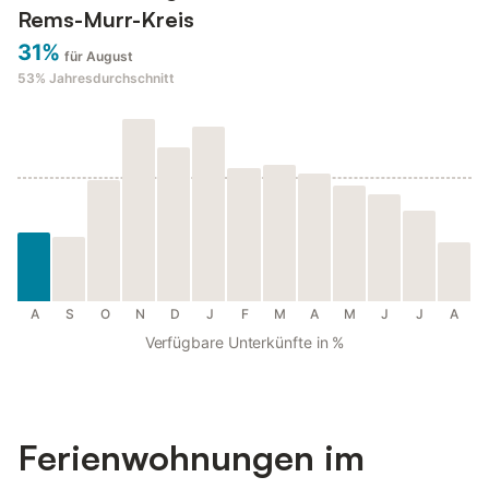
Rems-Murr-Kreis
31%
für August
53%
Jahresdurchschnitt
A
S
O
N
D
J
F
M
A
M
J
J
A
Verfügbare Unterkünfte in %
Ferienwohnungen im