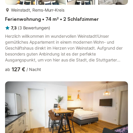
mehr...
Weinstadt, Rems-Murr-Kreis
Ferienwohnung • 74 m² • 2 Schlafzimmer
7,3
(
3
Bewertungen
)
Herzlich willkommen im wundervollen Weinstadt!Unser
gemütliches Appartement in einem modernen Wohn- und
Geschäftshaus direkt im Herzen von Weinstadt. Aufgrund der
besonders guten Anbindung ist es der perfekte
Ausgangspunkt, um von hier aus die Stadt, die Stuttgarter
Metropolregion sowie das Umfeld zu erkunden und eine
127 €
ab
/
Nacht
erholsame Zeit zu verbringen. Mit viel Liebe zum Detail
hergerichtet, wird euch das Appartement mit Charme und Stil
verzaubern.Falls es euch an irgendetwas fehlt, oder ihr Fragen
an uns habt, lasst es uns bitte wissen und wir werden euch
kurzfristig helfen.Entdecken Sie unsere...