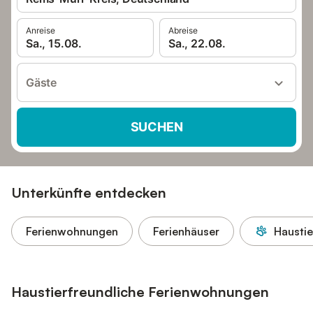
Anreise
Abreise
Sa., 15.08.
Sa., 22.08.
Gäste
SUCHEN
Unterkünfte entdecken
Ferienwohnungen
Ferienhäuser
Haustie
Haustierfreundliche Ferienwohnungen