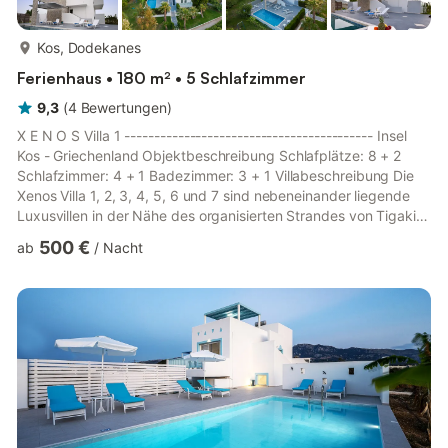
mehr...
Kos, Dodekanes
Ferienhaus • 180 m² • 5 Schlafzimmer
9,3
(
4
Bewertungen
)
X E N O S Villa 1 ------------------------------------------ Insel
Kos - Griechenland Objektbeschreibung Schlafplätze: 8 + 2
Schlafzimmer: 4 + 1 Badezimmer: 3 + 1 Villabeschreibung Die
Xenos Villa 1, 2, 3, 4, 5, 6 und 7 sind nebeneinander liegende
Luxusvillen in der Nähe des organisierten Strandes von Tigaki
(nur wenige Meter entfernt). Sie eignen sich ideal als
500 €
ab
/
Nacht
Urlaubsunterkunft für Familien oder Gruppen. Xenos Villa 1
Xenos Villa 1 ist eine Luxusvilla in der Nähe des organisierten
Strandes von Tigaki, der 500 Meter entfernt ist. Sie eignet sich
ideal als Urlaubsunterkunft für Familien ode...