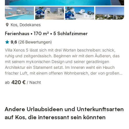
mehr...
Kos, Dodekanes
Ferienhaus • 170 m² • 5 Schlafzimmer
9,6
(
26
Bewertungen
)
Villa Xenos 5 lässt sich mit drei Worten beschreiben: schick,
ruhig und zeitgenössisch. Beginnen wir mit dem Äußeren, das
mit seinem mykonischen Design und seiner geradlinigen
Architektur ein Statement setzt. Im Inneren weht ein Hauch
frischer Luft, mit einem offenen Wohnbereich, der von großen
Glasfenstern umgeben ist, durch die das eindringende
420 €
ab
/
Nacht
Tageslicht den Raum erhellt. Sie werden von einem Gefühl von
Geräumigkeit und Wärme erfasst, das durch das
zeitgenössische Innendesign und die minimalistische
Einrichtung noch verstärkt wird. Auf drei Etagen finden Sie vier
komfortable Schlafzimmer...
Andere Urlaubsideen und Unterkunftsarten
auf Kos, die interessant sein könnten