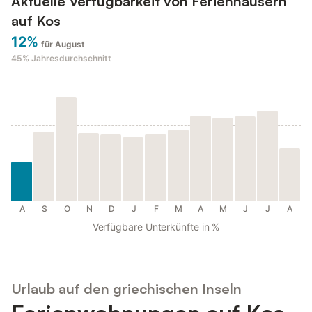
Aktuelle Verfügbarkeit von Ferienhäusern
auf Kos
12%
für August
45%
Jahresdurchschnitt
A
S
O
N
D
J
F
M
A
M
J
J
A
Verfügbare Unterkünfte in %
Urlaub auf den griechischen Inseln