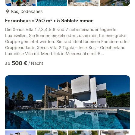
mehr...
Kos, Dodekanes
Ferienhaus • 250 m² • 5 Schlafzimmer
Die Xenos Villa 1,2,3,4,5,6 sind 7 nebeneinander liegende
Luxusvillen. Sie können einzeln oder zusammen für eine große
Gruppe gemietet werden. Sie sind ideal für einen Familien- oder
Gruppenurlaub. Xenos Villa 2 Tigaki – Insel Kos – Griechenland
Luxuriöse Villa mit Meerblick in Meeresnähe mit 5
Schlafzimmern, privatem Swimmingpool und großem Garten.
500 €
ab
/
Nacht
Objektbeschreibung Schlafplätze: 12 Schlafzimmer: 4+1
Badezimmer: 3 + 1 WC Xenos Villa 2 ist eine Luxusvilla in der
Nähe des organisierten Strandes von Tigaki, 500 Meter
entfernt. Sie ist ideal für einen Familien- oder Gruppenurlaub.
Gebaut auf ...