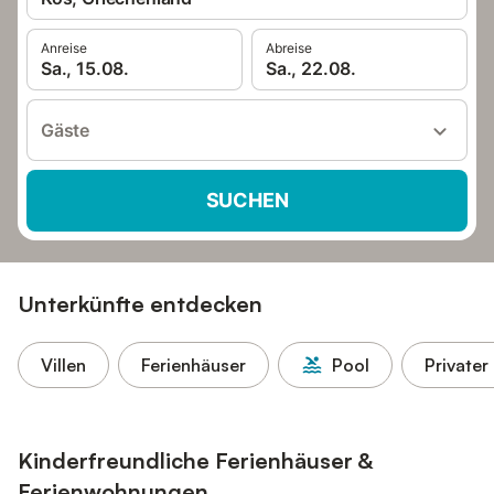
Anreise
Abreise
Sa., 15.08.
Sa., 22.08.
Gäste
SUCHEN
Unterkünfte entdecken
Villen
Ferienhäuser
Pool
Privater
Kinderfreundliche Ferienhäuser &
Ferienwohnungen