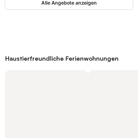
Alle Angebote anzeigen
Jetzt anmelden und bis zu 10% bei
Anmelden
vielen Unterkünften sparen.
Haustierfreundliche Ferienwohnungen