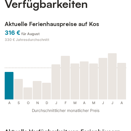
Verfügbarkeiten
Aktuelle Ferienhauspreise auf Kos
316 €
für August
330 €
Jahresdurchschnitt
A
S
O
N
D
J
F
M
A
M
J
J
A
Durchschnittlicher monatlicher Preis