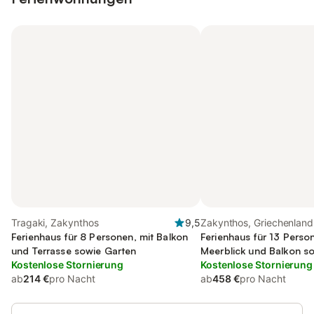
Tragaki, Zakynthos
9,5
Zakynthos, Griechenland
Ferienhaus für 8 Personen, mit Balkon
Ferienhaus für 13 Perso
und Terrasse sowie Garten
Meerblick und Balkon so
Kostenlose Stornierung
und Garten
Kostenlose Stornierung
ab
214 €
pro Nacht
ab
458 €
pro Nacht