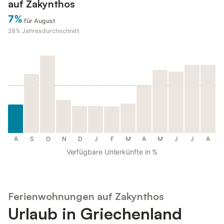
auf Zakynthos
7%
für August
28%
Jahresdurchschnitt
A
S
O
N
D
J
F
M
A
M
J
J
A
Verfügbare Unterkünfte in %
Ferienwohnungen auf Zakynthos
Urlaub in Griechenland