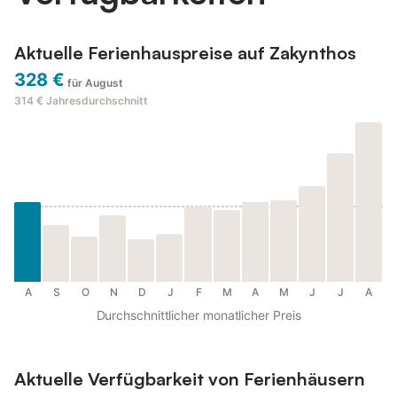
Aktuelle Ferienhauspreise auf Zakynthos
328 €
für August
314 €
Jahresdurchschnitt
A
S
O
N
D
J
F
M
A
M
J
J
A
Durchschnittlicher monatlicher Preis
Aktuelle Verfügbarkeit von Ferienhäusern