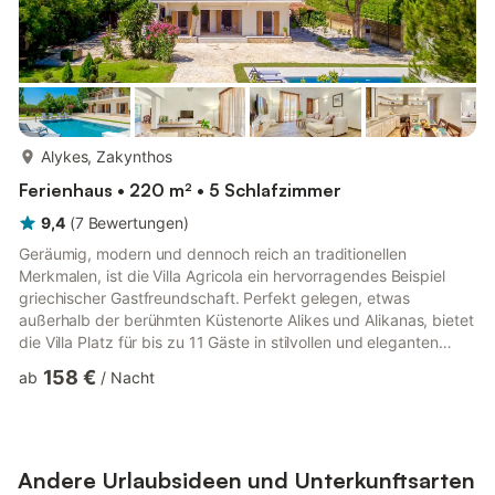
mehr...
Alykes, Zakynthos
Ferienhaus • 220 m² • 5 Schlafzimmer
9,4
(
7
Bewertungen
)
Geräumig, modern und dennoch reich an traditionellen
Merkmalen, ist die Villa Agricola ein hervorragendes Beispiel
griechischer Gastfreundschaft. Perfekt gelegen, etwas
außerhalb der berühmten Küstenorte Alikes und Alikanas, bietet
die Villa Platz für bis zu 11 Gäste in stilvollen und eleganten
(komplett renovierten) Innenräumen und ist von weitläufigen
158 €
ab
/
Nacht
Gärten mit einem neu hinzugefügten privaten Swimmingpool
umgeben. Dank ihres Charakters, ihrer großartigen Lage, ihrer
einladenden Innenräume und ihres hervorragenden Preis-
Leistungs-Verhältnisses ist die Villa Agricola ein Top-Seller, der
J...
Andere Urlaubsideen und Unterkunftsarten