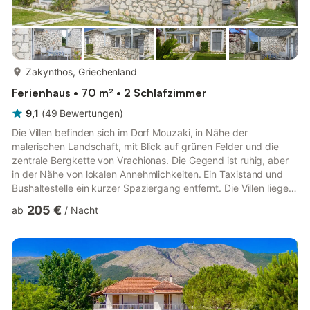
mehr...
Zakynthos, Griechenland
Ferienhaus • 70 m² • 2 Schlafzimmer
9,1
(
49
Bewertungen
)
Die Villen befinden sich im Dorf Mouzaki, in Nähe der
malerischen Landschaft, mit Blick auf grünen Felder und die
zentrale Bergkette von Vrachionas. Die Gegend ist ruhig, aber
in der Nähe von lokalen Annehmlichkeiten. Ein Taxistand und
Bushaltestelle ein kurzer Spaziergang entfernt. Die Villen liegen
in der Nähe von Stränden im Süden der Insel mit weichem Sand
205 €
ab
/
Nacht
und klarem und warmem Wasser. Das Nachtleben im
nahegelegenen Zentrum von Lagana und das schöne
Stadtzentrum sind 5 Min. Harmony Villas ist der ideale Ort, um
Ihren Urlaub zu verbringen, in der Nähe von allem, wann Sie es
wollen, und ...