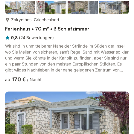
mehr...
Zakynthos, Griechenland
Ferienhaus • 70 m² • 3 Schlafzimmer
9,8
(
24
Bewertungen
)
Wir sind in unmittelbarer Nähe der Strände im Süden der Insel,
wo Sie Meilen von sicheren, sanft Regal Sand mit Wasser so klar
und warm Sie könnte in der Karibik zu finden, aber Sie sind nur
ein paar Stunden von den meisten Europäischen Städten. Es
gibt wildes Nachtleben in der nahe gelegenen Zentrum von
Lagana gehabt werden, und die atemberaubende Innenstadt
170 €
ab
/
Nacht
ist nur fünf Autominuten entfernt. Der Flughafen ist in der Nähe,
doch sind wir weit weg von der Flugbahn. "Harmony Villas"
machen den idealen Ort, um auf Ihrem Urlaub zu bleiben - in
der Nähe von allem, wenn Sie es wollen, während es ...