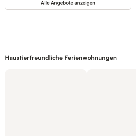
Alle Angebote anzeigen
Jetzt anmelden und bis zu 10% bei
Anmelden
vielen Unterkünften sparen.
Haustierfreundliche Ferienwohnungen