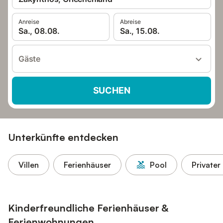
Anreise
Abreise
Sa., 08.08.
Sa., 15.08.
Gäste
SUCHEN
Unterkünfte entdecken
Villen
Ferienhäuser
Pool
Privater
Kinderfreundliche Ferienhäuser &
Ferienwohnungen