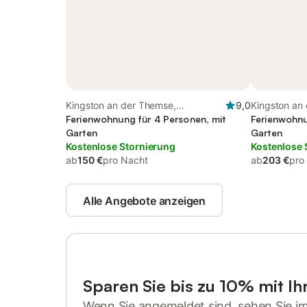
Kingston an der Themse,
9,0
Kingston an
Chessington World of Adventures
Ferienwohnung für 4 Personen, mit
Ferienwohnu
Garten
Garten
Kostenlose Stornierung
Kostenlose 
ab
150 €
pro Nacht
ab
203 €
pro
Alle Angebote anzeigen
Sparen Sie bis zu 10% mit I
Wenn Sie angemeldet sind, sehen Sie i