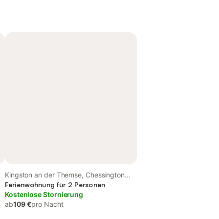
Kingston an der Themse, Chessington
World of Adventures
Ferienwohnung für 2 Personen
Kostenlose Stornierung
ab
109 €
pro Nacht