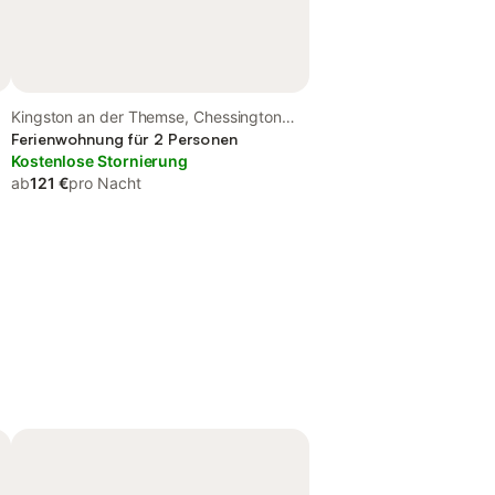
Kingston an der Themse, Chessington
World of Adventures
Ferienwohnung für 2 Personen
Kostenlose Stornierung
ab
121 €
pro Nacht