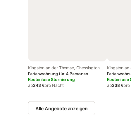
Kingston an der Themse, Chessington
Kingston an
World of Adventures
Ferienwohnung für 4 Personen
Ferienwohnu
Kostenlose Stornierung
Kostenlose 
ab
243 €
pro Nacht
ab
238 €
pro
Alle Angebote anzeigen