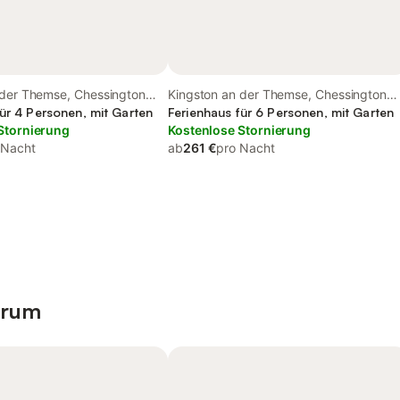
 der Themse, Chessington
Kingston an der Themse, Chessington
ventures
für 4 Personen, mit Garten
World of Adventures
Ferienhaus für 6 Personen, mit Garten
Stornierung
Kostenlose Stornierung
 Nacht
ab
261 €
pro Nacht
trum