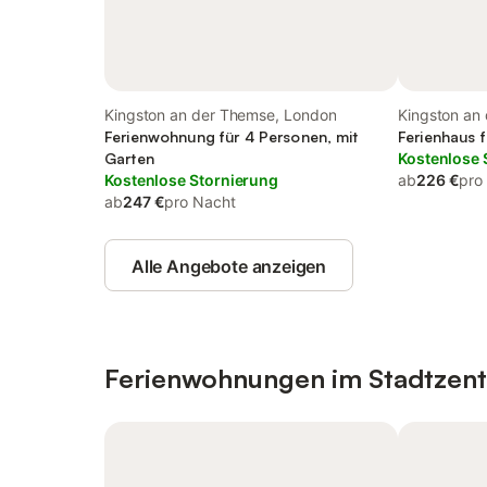
Kingston an der Themse, London
Kingston an
Ferienwohnung für 4 Personen, mit
World of Ad
Ferienhaus 
Garten
Kostenlose 
Kostenlose Stornierung
ab
226 €
pro
ab
247 €
pro Nacht
Alle Angebote anzeigen
Ferienwohnungen im Stadtzen