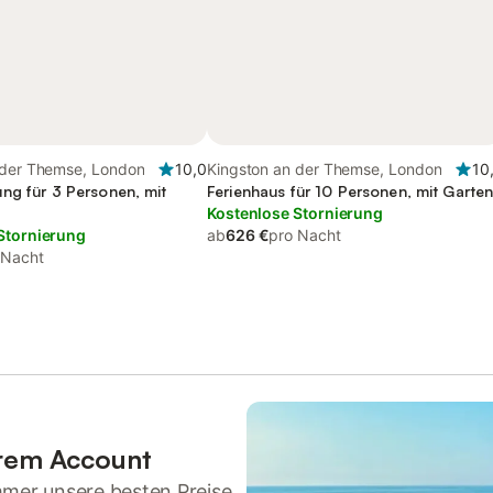
 der Themse, London
10,0
Kingston an der Themse, London
10
ng für 3 Personen, mit
Ferienhaus für 10 Personen, mit Garte
Kostenlose Stornierung
Stornierung
ab
626 €
pro Nacht
 Nacht
hrem Account
mmer unsere besten Preise