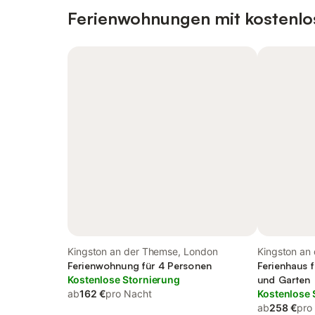
Ferienwohnungen mit kostenlo
Kingston an der Themse, London
Kingston an
Ferienwohnung für 4 Personen
World of Ad
Ferienhaus f
Kostenlose Stornierung
und Garten
ab
162 €
pro Nacht
Kostenlose 
ab
258 €
pro