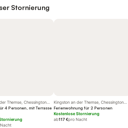
ser Stornierung
 der Themse, Chessington
Kingston an der Themse, Chessington
ventures
ür 4 Personen, mit Terrasse
World of Adventures
Ferienwohnung für 2 Personen
Kostenlose Stornierung
Stornierung
ab
117 €
pro Nacht
 Nacht