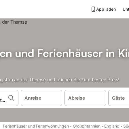
App laden
Unt
n und Ferienhäuser in Ki
ingston an der Themse und buchen Sie zum besten Preis!
Anreise
Abreise
Gäste
·
·
·
Ferienhäuser und Ferienwohnungen
Großbritannien
England
Sü