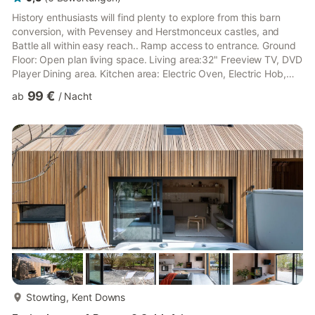
History enthusiasts will find plenty to explore from this barn
conversion, with Pevensey and Herstmonceux castles, and
Battle all within easy reach.. Ramp access to entrance. Ground
Floor: Open plan living space. Living area:32" Freeview TV, DVD
Player Dining area. Kitchen area: Electric Oven, Electric Hob,
Microwave, Fridge/Freezer, Dishwasher, Washing Machine
99 €
ab
/
Nacht
Bedroom 1: Zip And Link Kingsize Bed (2 x Singles On
Request)Ensuite: Cubicle Shower, Heated Towel Rail, Toilet First
Floor: Bedroom 2: Kingsize (5ft) Bed Bedroom 3: 2 x Single (3ft)
Beds, Freeview TV Bathroom:Bath With Shower Over, ...
mehr...
Stowting, Kent Downs