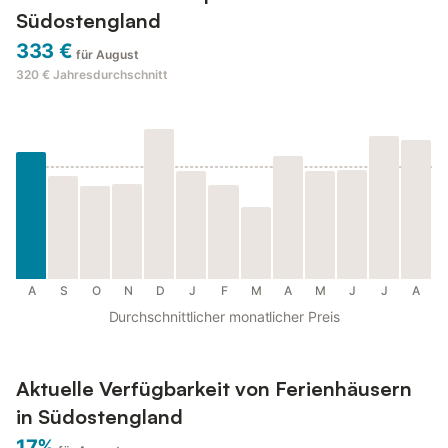
Südostengland
333 €
für August
320 €
Jahresdurchschnitt
A
S
O
N
D
J
F
M
A
M
J
J
A
Durchschnittlicher monatlicher Preis
Aktuelle Verfügbarkeit von Ferienhäusern
in Südostengland
17%