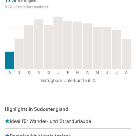
für August
52%
Jahresdurchschnitt
A
S
O
N
D
J
F
M
A
M
J
J
A
Verfügbare Unterkünfte in %
Highlights in Südostengland
Ideal für Wander- und Strandurlaube