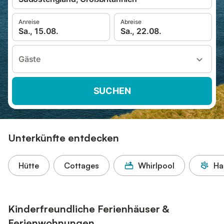
Anreise
Abreise
Sa., 15.08.
Sa., 22.08.
Gäste
SUCHEN
Unterkünfte entdecken
Hütte
Cottages
Whirlpool
Ha
Kinderfreundliche Ferienhäuser &
Ferienwohnungen