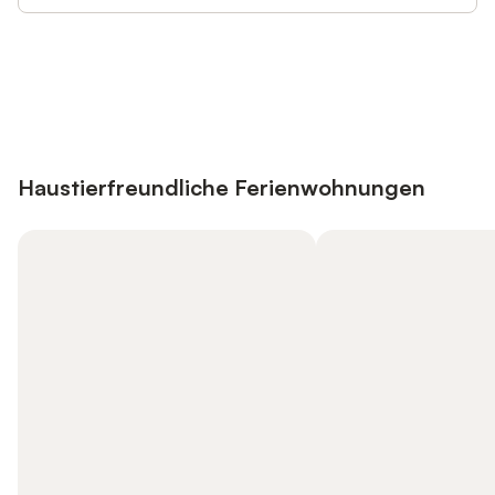
Jetzt anmelden und bis zu 10% bei
Anmelden
vielen Unterkünften sparen.
Haustierfreundliche Ferienwohnungen