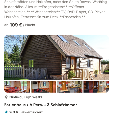
Schieferböden und Holzofen, nahe den South Downs, Worthing
in der Nähe. Alles im **Erdgeschoss:** **Offener
Wohnbereich.** **Wohnbereich:** TV, DVD-Player, CD-Player,
Holzofen, Terrassentür zum Deck **Essbereich.**
**Küchenbereich:** Elektroherd, Elektrokochfeld, Mikrowelle,
109 €
ab
/
Nacht
Kühlschrank, Gefrierschrank, Geschirrspüler, Waschmaschine
**Schlafzimmer 1:** Doppelbett (1,37 m) **Ensuite:**
Duschkabine, WC **Schlafzimmer 2:** 2 Einzelbetten (0,91 m),
Terrassentür zum Deck **Badezimmer:** freistehende
Badewanne, WC. Elektrische Nachtspeicherhe...
mehr...
Ninfield, High Weald
Ferienhaus • 6 Pers. • 3 Schlafzimmer
9,3
(
6
Bewertungen
)