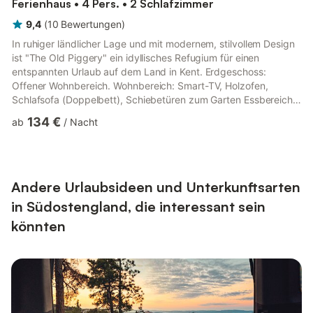
Ferienhaus • 4 Pers. • 2 Schlafzimmer
9,4
(
10
Bewertungen
)
In ruhiger ländlicher Lage und mit modernem, stilvollem Design
ist "The Old Piggery" ein idyllisches Refugium für einen
entspannten Urlaub auf dem Land in Kent. Erdgeschoss:
Offener Wohnbereich. Wohnbereich: Smart-TV, Holzofen,
Schlafsofa (Doppelbett), Schiebetüren zum Garten Essbereich.
Küchenbereich: Elektroherd, Elektrokochfeld, Mikrowelle,
134 €
ab
/
Nacht
Kühl-/Gefrierschrank, Geschirrspüler, Waschtrockner
Schlafzimmer 1: Kingsize-Bett (1,80 m) Duschbad:
Duschkabine, Toilette Erster Stock: Schlafzimmer 2: Galerie, 2
Einzelbetten (0,90 m). Heizung, Strom und WLAN inklusive.
Spielzimmer mit Billardtisch ...
Andere Urlaubsideen und Unterkunftsarten
in Südostengland, die interessant sein
könnten