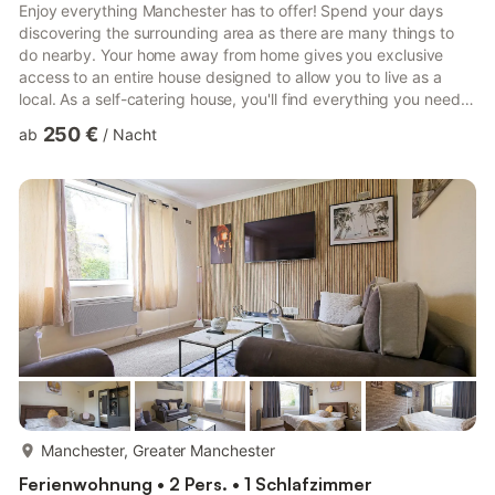
Enjoy everything Manchester has to offer! Spend your days
discovering the surrounding area as there are many things to
do nearby. Your home away from home gives you exclusive
access to an entire house designed to allow you to live as a
local. As a self-catering house, you'll find everything you need
for a perfect stay. - Fully equipped kitchen - TV & WiFi - 3
250 €
ab
/
Nacht
bedrooms - 3 double beds - 1 bathroom with 1 walk in shower
Nearby Airports to the property are: - Manchester (MAN)
Airport (8.3 miles). - Liverpool (LPL) (26.2 miles) - Leeds
Bradford (LBA) (36.7 miles) Nearby Attractions to the p...
mehr...
Manchester, Greater Manchester
Ferienwohnung • 2 Pers. • 1 Schlafzimmer