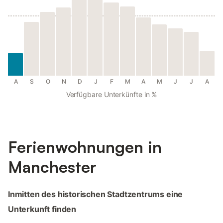
A
S
O
N
D
J
F
M
A
M
J
J
A
Verfügbare Unterkünfte in %
Ferienwohnungen in
Manchester
Inmitten des historischen Stadtzentrums eine
Unterkunft finden