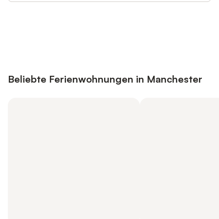
Jetzt anmelden und bis zu 10% bei
Anmelden
vielen Unterkünften sparen.
Beliebte Ferienwohnungen in Manchester