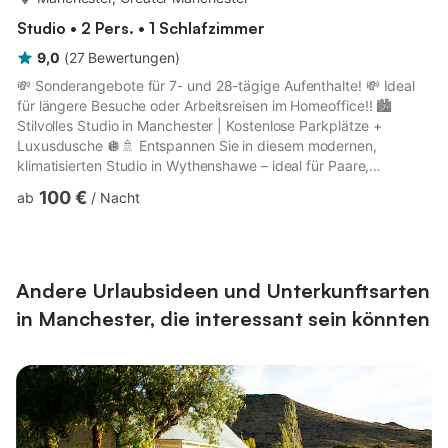
Studio • 2 Pers. • 1 Schlafzimmer
9,0
(
27
Bewertungen
)
💸 Sonderangebote für 7- und 28-tägige Aufenthalte! 💸 Ideal
für längere Besuche oder Arbeitsreisen im Homeoffice!! 🏙️
Stilvolles Studio in Manchester | Kostenlose Parkplätze +
Luxusdusche 🪩🚿 Entspannen Sie in diesem modernen,
klimatisierten Studio in Wythenshawe – ideal für Paare,
Alleinreisende oder Geschäftsreisende. Nur wenige Minuten von
100 €
ab
/
Nacht
der Straßenbahn und dem Flughafen entfernt, mit kostenlosen
Parkplätzen, einer luxuriösen Dampfdusche und allem, was Sie
für einen komfortablen Stadturlaub benötigen!! 🛏️ Betten &
Badezimmer - 1 Schlafzimmer: Bietet Platz für 2 Gäste in einem
b...
Andere Urlaubsideen und Unterkunftsarten
in Manchester, die interessant sein könnten