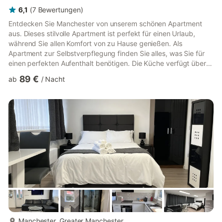
6,1
(
7
Bewertungen
)
Entdecken Sie Manchester von unserem schönen Apartment
aus. Dieses stilvolle Apartment ist perfekt für einen Urlaub,
während Sie allen Komfort von zu Hause genießen. Als
Apartment zur Selbstverpflegung finden Sie alles, was Sie für
einen perfekten Aufenthalt benötigen. Die Küche verfügt über
einen Kühlschrank, ein Kochfeld, einen Backofen, einen Toaster,
89 €
ab
/
Nacht
einen Wasserkocher, einen Gefrierschrank und eine Mikrowelle.
Das Apartment ist ein perfekter Ort zum Entspannen und bietet
einen Fernseher und Internetzugang. In diesem Apartment gibt
es ein Schlafzimmer mit einem Doppelbett. Es gibt ein B...
mehr...
Manchester, Greater Manchester