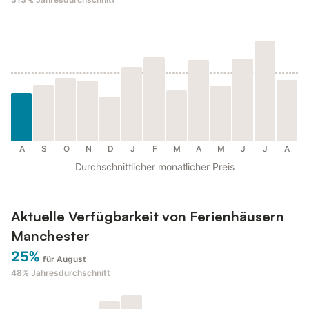
A
S
O
N
D
J
F
M
A
M
J
J
A
Durchschnittlicher monatlicher Preis
Aktuelle Verfügbarkeit von Ferienhäusern
Manchester
25%
für August
48%
Jahresdurchschnitt