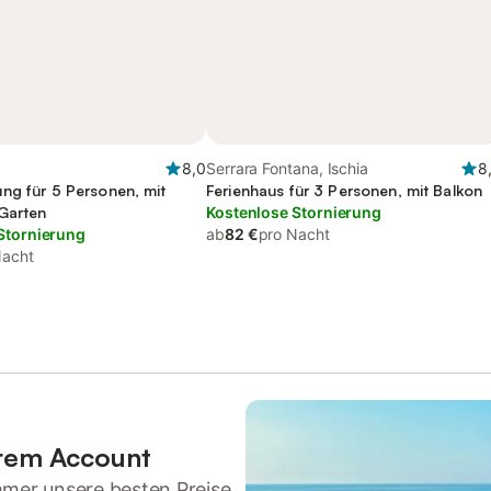
8,0
Serrara Fontana, Ischia
8
ng für 5 Personen, mit
Ferienhaus für 3 Personen, mit Balkon
Garten
Kostenlose Stornierung
Stornierung
ab
82 €
pro Nacht
Nacht
hrem Account
mmer unsere besten Preise