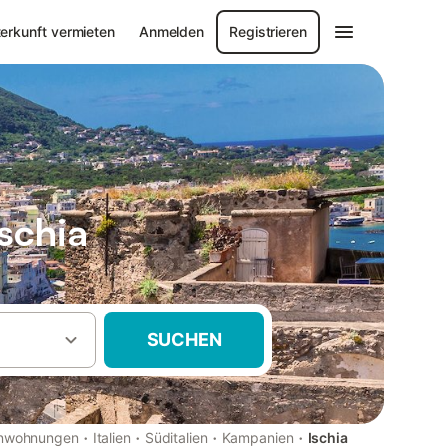
erkunft vermieten
Anmelden
Registrieren
schia
SUCHEN
·
·
·
·
ienwohnungen
Italien
Süditalien
Kampanien
Ischia