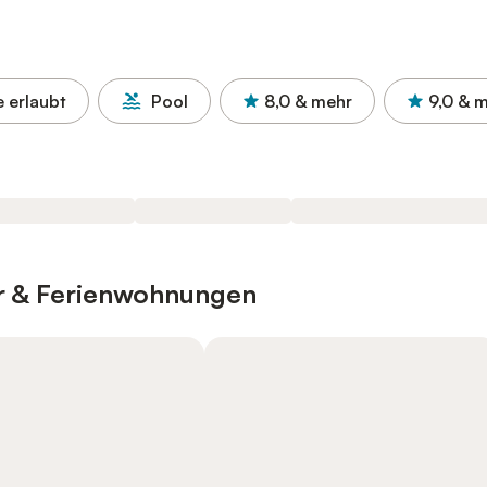
e erlaubt
Pool
8,0
& mehr
9,0
& m
er & Ferienwohnungen