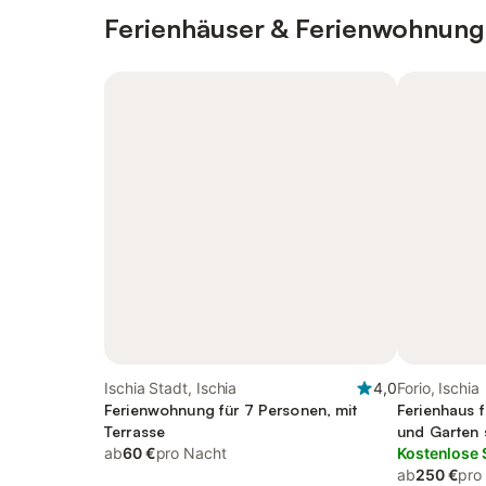
Ferienhäuser & Ferienwohnung
Ischia Stadt, Ischia
4,0
Forio, Ischia
Ferienwohnung für 7 Personen, mit
Ferienhaus 
Terrasse
und Garten 
ab
60 €
pro Nacht
Haustier
Kostenlose 
ab
250 €
pro