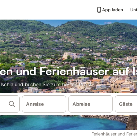
App laden
Unt
n und Ferienhäuser auf I
 Ischia und buchen Sie zum besten Preis!
Anreise
Abreise
Gäste
Ferienhäuser und Fer