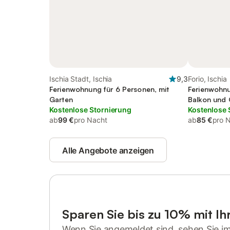
Ischia Stadt, Ischia
9,3
Forio, Ischia
Ferienwohnung für 6 Personen, mit
Ferienwohnu
Garten
Balkon und 
Kostenlose Stornierung
Kostenlose 
ab
99 €
pro Nacht
ab
85 €
pro 
Alle Angebote anzeigen
Sparen Sie bis zu 10% mit I
Wenn Sie angemeldet sind, sehen Sie i