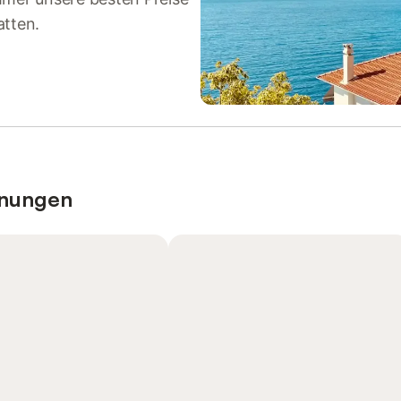
atten.
hnungen