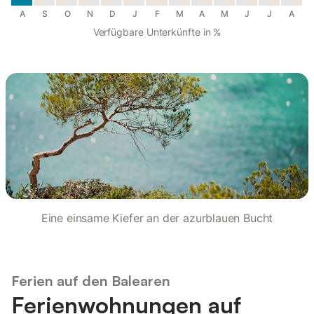
A
S
O
N
D
J
F
M
A
M
J
J
A
Verfügbare Unterkünfte in %
Eine einsame Kiefer an der azurblauen Bucht
Ferien auf den Balearen
Ferienwohnungen auf