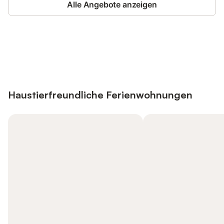
Alle Angebote anzeigen
Jetzt anmelden und bis zu 10% bei
Anmelden
vielen Unterkünften sparen.
Haustierfreundliche Ferienwohnungen