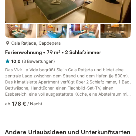
mehr...
Cala Ratjada, Capdepera
Ferienwohnung • 79 m² • 2 Schlafzimmer
10,0
(
3
Bewertungen
)
Das Vivir La Vida begrüßt Sie in Cala Ratjada und bietet eine
zentrale Lage zwischen dem Strand und dem Hafen (je 800m).
Das klimatisierte Apartment verfügt über 2 Schlafzimmer, 1 Bad,
Bettwäsche, Handtücher, einen Flachbild-Sat-TV, einen
Essbereich, eine voll ausgestattete Küche, eine Abstellraum mit
Waschmaschine und einen Balkon mit Stadtblick. Das
178 €
ab
/
Nacht
Apartment bietet eine Sonnenterrasse und einen eigenen
Tiefgaragen-Stellplatz.
Andere Urlaubsideen und Unterkunftsarten