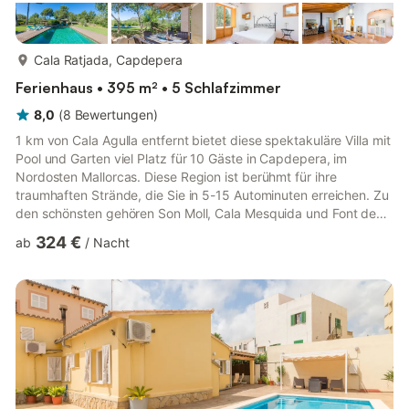
mehr...
Cala Ratjada, Capdepera
Ferienhaus • 395 m² • 5 Schlafzimmer
8,0
(
8
Bewertungen
)
1 km von Cala Agulla entfernt bietet diese spektakuläre Villa mit
Pool und Garten viel Platz für 10 Gäste in Capdepera, im
Nordosten Mallorcas. Diese Region ist berühmt für ihre
traumhaften Strände, die Sie in 5-15 Autominuten erreichen. Zu
den schönsten gehören Son Moll, Cala Mesquida und Font de
Sa Cala. Capdepera mit seiner Burg und der malerischen
324 €
ab
/
Nacht
Altstadt bietet zudem zahlreiche Restaurants, Geschäfte und
Supermärkte. Der Golfplatz von Capdepera ist 6 km von der
Villa entfernt. In Cala Ratjada können Sie gut speisen und einen
schönen Spaziergang entlang der Promenade genießen. In Artá
...