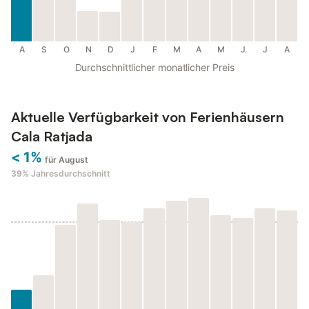
A
S
O
N
D
J
F
M
A
M
J
J
A
Durchschnittlicher monatlicher Preis
Aktuelle Verfügbarkeit von Ferienhäusern
Cala Ratjada
< 1%
für August
39%
Jahresdurchschnitt