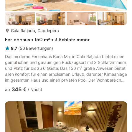
mehr...
Cala Ratjada, Capdepera
Ferienhaus • 150 m² • 3 Schlafzimmer
8,7
(
50
Bewertungen
)
Das moderne Ferienhaus Bona Mar in Cala Ratjada bietet einen
gemütlichen und geräumigen Rückzugsort mit 3 Schlafzimmern
und Platz für bis zu 6 Gäste. Das 150 m² große Anwesen bietet
allen Komfort für einen erholsamen Urlaub, darunter Klimaanlage
im gesamten Haus und einen privaten Pool. Der Wohnbereich
verfügt über einen Fernseher mit Satellitenempfang, einen
345 €
ab
/
Nacht
Kamin und ein Radio und sorgt so für Unterhaltung und
Entspannung für alle Gäste. Das Haus liegt in einer
familienfreundlichen Gegend und bietet einfachen Zugang zu
lokalen Annehmlichkeiten wie Supermärkten, Restaurants und
Stränden. N...