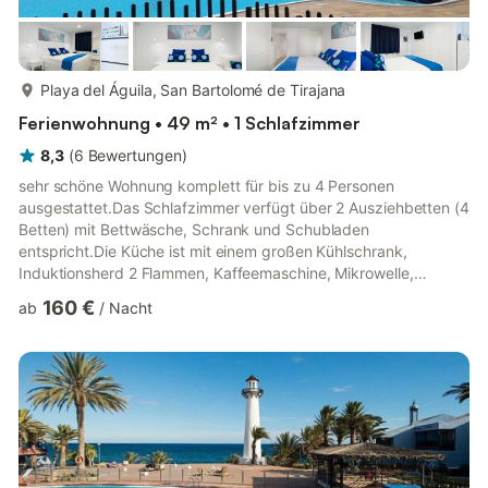
mehr...
Playa del Águila, San Bartolomé de Tirajana
Ferienwohnung • 49 m² • 1 Schlafzimmer
8,3
(
6
Bewertungen
)
sehr schöne Wohnung komplett für bis zu 4 Personen
ausgestattet.Das Schlafzimmer verfügt über 2 Ausziehbetten (4
Betten) mit Bettwäsche, Schrank und Schubladen
entspricht.Die Küche ist mit einem großen Kühlschrank,
Induktionsherd 2 Flammen, Kaffeemaschine, Mikrowelle,
Esstisch und alle notwendigen Utensilien für sie.Das
160 €
ab
/
Nacht
Wohnzimmer hat ein großes Sofa und Flachbild-TV mit
internationalen Kanälen und DVD.Das Bad verfügt über
Haartrockner gebaut, sowie eine ziemlich große Schrank, mit
ihren Handtüchern.Zur Verfügung Kinderbett und Hochstuhl für
Baby.Es verfügt über einen Garten und eine Terrasse.