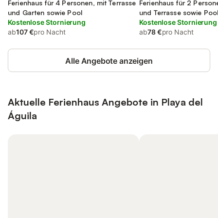
Tirajana
Ferienhaus für 4 Personen, mit Terrasse
Tirajana
Ferienhaus für 2 Person
und Garten sowie Pool
und Terrasse sowie Poo
Kostenlose Stornierung
Kostenlose Stornierung
ab
107 €
pro Nacht
ab
78 €
pro Nacht
Alle Angebote anzeigen
Aktuelle Ferienhaus Angebote in Playa del
Águila