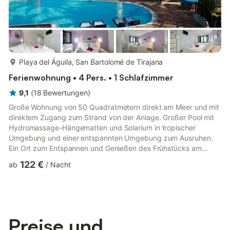
mehr...
Playa del Águila, San Bartolomé de Tirajana
Ferienwohnung • 4 Pers. • 1 Schlafzimmer
9,1
(
18
Bewertungen
)
Große Wohnung von 50 Quadratmetern direkt am Meer und mit
direktem Zugang zum Strand von der Anlage. Großer Pool mit
Hydromassage-Hängematten und Solarium in tropischer
Umgebung und einer entspannten Umgebung zum Ausruhen.
Ein Ort zum Entspannen und Genießen des Frühstücks am
Meer, des Nachmittagsspaziergangs am Ufer entlang und der
122 €
ab
/
Nacht
angenehmen Nächte auf der Terrasse. Komplett renoviert und
in hellen Farbtönen dekoriert, die den Raum zu einem
angenehmen und gemütlichen Haus machen, ideal für
Aufenthalte von zwei bis vier Personen. Die Terrasse mit
Meerblick und offenem Garten mit Holztisch ...
Preise und