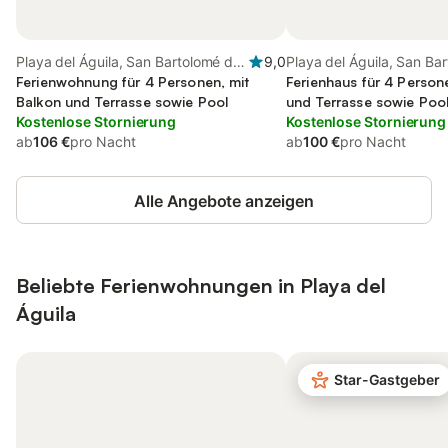
Playa del Águila, San Bartolomé de
9,0
Playa del Águila, San Ba
Tirajana
Ferienwohnung für 4 Personen, mit
Tirajana
Ferienhaus für 4 Person
Balkon und Terrasse sowie Pool
und Terrasse sowie Poo
Kostenlose Stornierung
Kostenlose Stornierung
ab
106 €
pro Nacht
ab
100 €
pro Nacht
Alle Angebote anzeigen
Beliebte Ferienwohnungen in Playa del
Águila
Star-Gastgeber