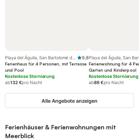
Playa del Águila, San Bartolomé de
9,8
Playa del Águila, San Ba
Tirajana
Ferienhaus für 4 Personen, mit Terrasse
Tirajana
Ferienwohnung für 4 Pe
und Pool
Garten und Kinderpool
Kostenlose Stornierung
Kostenlose Stornierung
ab
132 €
pro Nacht
ab
86 €
pro Nacht
Alle Angebote anzeigen
Ferienhäuser & Ferienwohnungen mit
Meerblick