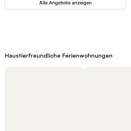
Alle Angebote anzeigen
Jetzt anmelden und bis zu 10% bei
Anmelden
vielen Unterkünften sparen.
Haustierfreundliche Ferienwohnungen