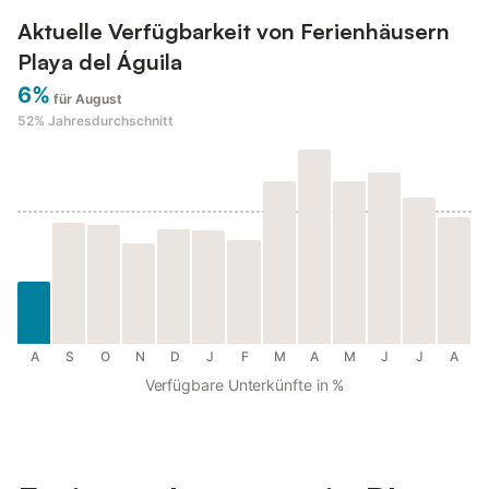
Aktuelle Verfügbarkeit von Ferienhäusern
Playa del Águila
6%
für August
52%
Jahresdurchschnitt
A
S
O
N
D
J
F
M
A
M
J
J
A
Verfügbare Unterkünfte in %