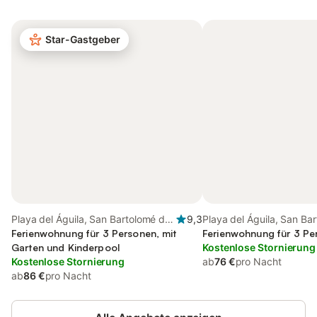
Star-Gastgeber
Playa del Águila, San Bartolomé de
9,3
Playa del Águila, San Ba
Tirajana
Ferienwohnung für 3 Personen, mit
Tirajana
Ferienwohnung für 3 Pe
Garten und Kinderpool
Kostenlose Stornierung
Kostenlose Stornierung
ab
76 €
pro Nacht
ab
86 €
pro Nacht