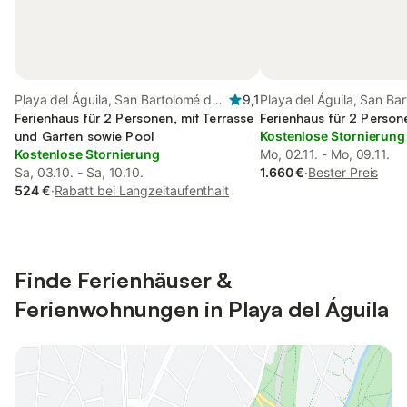
Playa del Águila, San Bartolomé de
9,1
Playa del Águila, San Ba
Tirajana
Ferienhaus für 2 Personen, mit Terrasse
Tirajana
Ferienhaus für 2 Person
und Garten sowie Pool
Kostenlose Stornierung
Kostenlose Stornierung
Mo, 02.11. - Mo, 09.11.
Sa, 03.10. - Sa, 10.10.
1.660 €
·
Bester Preis
524 €
·
Rabatt bei Langzeitaufenthalt
Finde Ferienhäuser &
Ferienwohnungen in Playa del Águila