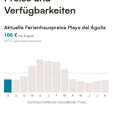
Verfügbarkeiten
Aktuelle Ferienhauspreise Playa del Águila
166 €
für August
187 €
Jahresdurchschnitt
A
S
O
N
D
J
F
M
A
M
J
J
A
Durchschnittlicher monatlicher Preis