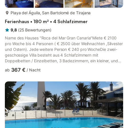
mehr...
Playa del Águila, San Bartolomé de Tirajana
Ferienhaus • 180 m² • 4 Schlafzimmer
9,8
(
25
Bewertungen
)
Name des Hauses "Roca del Mar Gran Canaria"Miete € 2100
pro Woche bis 4 Personen ( € 2500 über Weihnachten ,Silvester
und Ostern). Jede weitere Person € 240 pro WocheDie zwei-
geschossige Villa besteht aus 4 Schlafzimmern mit
Doppelbetten / Einzelbetten, 3 Badezimmern, ein kleiner, und
ein grosser Salon (80m2) mit offenem Kamin, 3 privater Gärten
367 €
ab
/
Nacht
mit Palmen und kanarischen Planzen, 2 südgelegene Terrassen
mit Meeresblick. Die Terrassen und die Gärten sind völlig
uneinsehbar und garantieren ungestörte Abende am Grillplatz
oder am Esstisch bei Abendsonne. Es liegt nichts zwischen
Ihnen und dem...