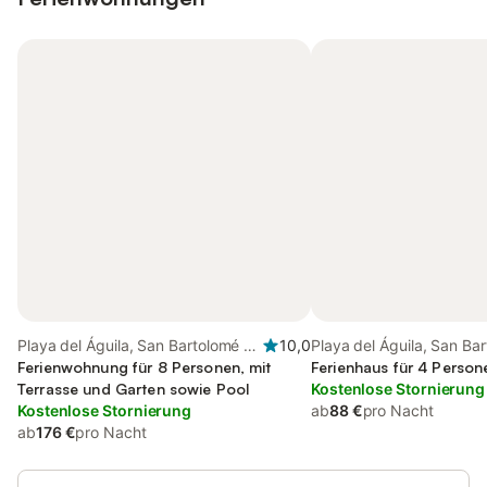
Playa del Águila, San Bartolomé de
10,0
Playa del Águila, San Ba
Tirajana
Ferienwohnung für 8 Personen, mit
Tirajana
Ferienhaus für 4 Person
Terrasse und Garten sowie Pool
Kostenlose Stornierung
Kostenlose Stornierung
ab
88 €
pro Nacht
ab
176 €
pro Nacht