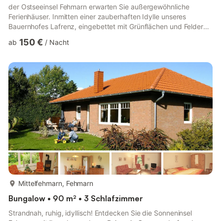
der Ostseeinsel Fehmarn erwarten Sie außergewöhnliche
Ferienhäuser. Inmitten einer zauberhaften Idylle unseres
Bauernhofes Lafrenz, eingebettet mit Grünflächen und Feldern,
verteilen sich 6 exklusive Ferienhäuser. Einzigartig bei uns sind
150 €
ab
/
Nacht
unsere 3 Dachterrassenhäuser mit Blick zur Ostsee sowie
unsere 3 Wellness-Bungalowhäuser. Sie genießen Entspannung,
während Ihre Kinder reiten, Tiere füttern oder Abenteuer auf
dem Spielplatz erleben. Egal ob Sie mit der Familie reisen oder
ein...
mehr...
Mittelfehmarn, Fehmarn
Bungalow • 90 m² • 3 Schlafzimmer
Strandnah, ruhig, idyllisch! Entdecken Sie die Sonneninsel