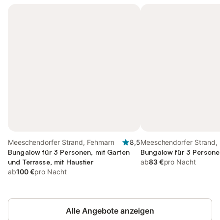
Meeschendorfer Strand, Fehmarn
8,5
Meeschendorfer Strand, 
Bungalow für 3 Personen, mit Garten
Südstrand
Bungalow für 3 Persone
und Terrasse, mit Haustier
ab
83 €
pro Nacht
ab
100 €
pro Nacht
Alle Angebote anzeigen