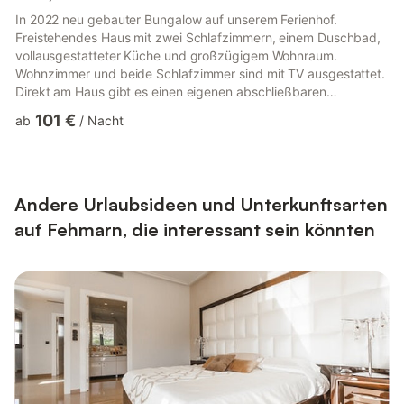
In 2022 neu gebauter Bungalow auf unserem Ferienhof.
Freistehendes Haus mit zwei Schlafzimmern, einem Duschbad,
vollausgestatteter Küche und großzügigem Wohnraum.
Wohnzimmer und beide Schlafzimmer sind mit TV ausgestattet.
Direkt am Haus gibt es einen eigenen abschließbaren
Fahrradschuppen. In 2022 neu gebauter Bungalow auf unserem
101 €
ab
/
Nacht
Ferienhof. Freistehendes Haus mit zwei Schlafzimmern, einem
Duschbad, vollausgestatteter Küche und großzügigem
Wohnraum. Wohnzimmer und beide Schlafzimmer sind mit TV
ausgestattet. Direkt am Haus gibt es einen eigenen
abschließbaren Fahrradschuppen. Die neuen Bun...
Andere Urlaubsideen und Unterkunftsarten
auf Fehmarn, die interessant sein könnten