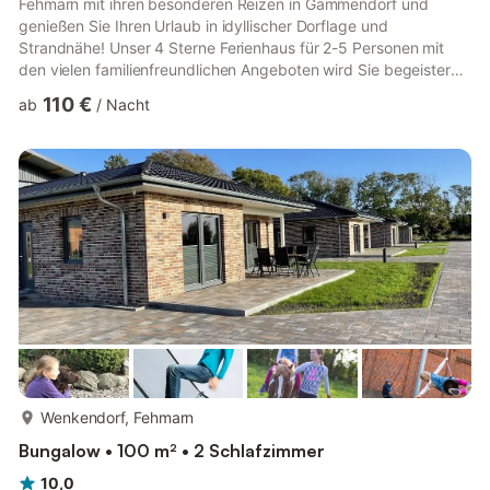
Fehmarn mit ihren besonderen Reizen in Gammendorf und
genießen Sie Ihren Urlaub in idyllischer Dorflage und
Strandnähe! Unser 4 Sterne Ferienhaus für 2-5 Personen mit
den vielen familienfreundlichen Angeboten wird Sie begeistern.
Wir möchten, dass Sie sich wohlfühlen! Das großzügige
110 €
ab
/
Nacht
Ferienhaus Bungalow Meerforelle ist im nordischen Stil hell
möbliert und modern eingerichtet. Es besteht aus einem
Wohnzimmer, drei Schlafzimmer, einer Küche, einem Duschbad,
einem Gäste WC, Flur und Abstellraum Das Ferienhaus hat Farb-
TV mit Sat.-Anschl...
mehr...
Wenkendorf, Fehmarn
Bungalow • 100 m² • 2 Schlafzimmer
10,0