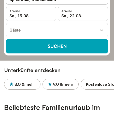
Anreise
Abreise
Sa., 15.08.
Sa., 22.08.
Gäste
SUCHEN
Unterkünfte entdecken
8,0
& mehr
9,0
& mehr
Kostenlose St
Beliebteste Familienurlaub im