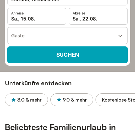
Anreise
Abreise
Sa., 15.08.
Sa., 22.08.
Gäste
SUCHEN
Unterkünfte entdecken
8,0
& mehr
9,0
& mehr
Kostenlose St
Beliebteste Familienurlaub in