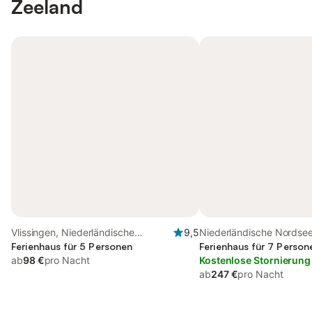
Zeeland
Vlissingen, Niederländische
9,5
Niederländische Nordsee
Nordsee
Ferienhaus für 5 Personen
Ferienhaus für 7 Person
ab
98 €
pro Nacht
Kostenlose Stornierung
ab
247 €
pro Nacht