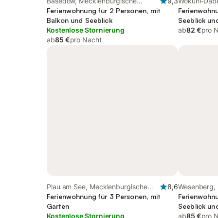
Basedow, Mecklenburgische
9,3
Wokuhl-Dabe
Seenplatte
Ferienwohnung für 2 Personen, mit
Mecklenburg
Ferienwohnu
Balkon und Seeblick
Seeblick und
Kostenlose Stornierung
ab
82 €
pro 
ab
85 €
pro Nacht
Plau am See, Mecklenburgische
8,6
Wesenberg, 
Seenplatte
Ferienwohnung für 3 Personen, mit
Seenplatte
Ferienwohnu
Garten
Seeblick un
Kostenlose Stornierung
ab
85 €
pro 