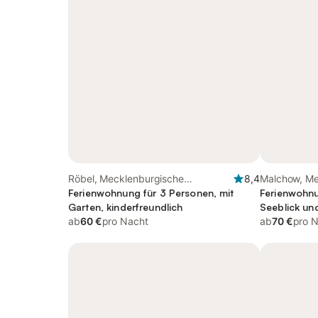
Röbel, Mecklenburgische
8,4
Malchow, Me
Seenplatte
Ferienwohnung für 3 Personen, mit
Seenplatte
Ferienwohnu
Garten, kinderfreundlich
Seeblick un
ab
60 €
pro Nacht
ab
70 €
pro 