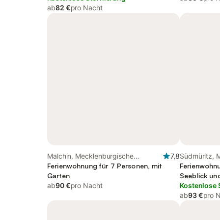
ab
82 €
pro Nacht
Malchin, Mecklenburgische
7,8
Südmüritz, 
Seenplatte
Ferienwohnung für 7 Personen, mit
Seenplatte
Ferienwohnu
Garten
Seeblick un
ab
90 €
pro Nacht
Kostenlose 
ab
93 €
pro 