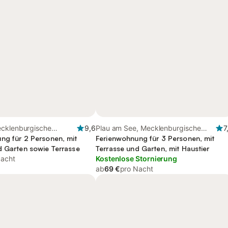
cklenburgische
9,6
Plau am See, Mecklenburgische
7
ng für 2 Personen, mit
Seenplatte
Ferienwohnung für 3 Personen, mit
d Garten sowie Terrasse
Terrasse und Garten, mit Haustier
Nacht
Kostenlose Stornierung
ab
69 €
pro Nacht