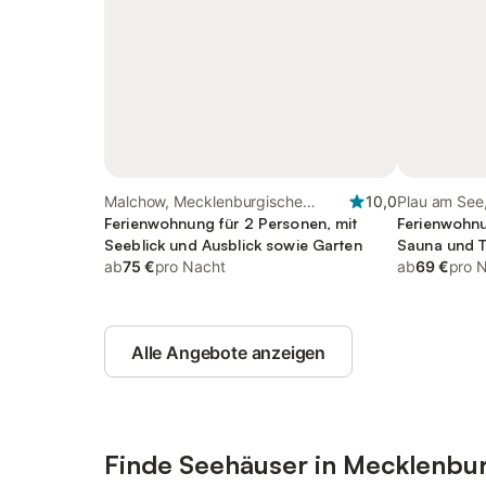
Malchow, Mecklenburgische
10,0
Plau am See
Seenplatte
Ferienwohnung für 2 Personen, mit
Seenplatte
Ferienwohnu
Seeblick und Ausblick sowie Garten
Sauna und T
ab
75 €
pro Nacht
Haustier
ab
69 €
pro 
Alle Angebote anzeigen
Finde Seehäuser in Mecklenb