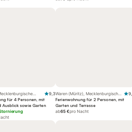
Mecklenburgische
9,3
Waren (Müritz), Mecklenburgische
9
ng für 4 Personen, mit
Seenplatte
Ferienwohnung für 2 Personen, mit
d Ausblick sowie Garten
Garten und Terrasse
Stornierung
ab
65 €
pro Nacht
Nacht