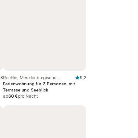
,8
Rechlin, Mecklenburgische
9,2
Seenplatte
Ferienwohnung für 3 Personen, mit
Terrasse und Seeblick
ab
60 €
pro Nacht