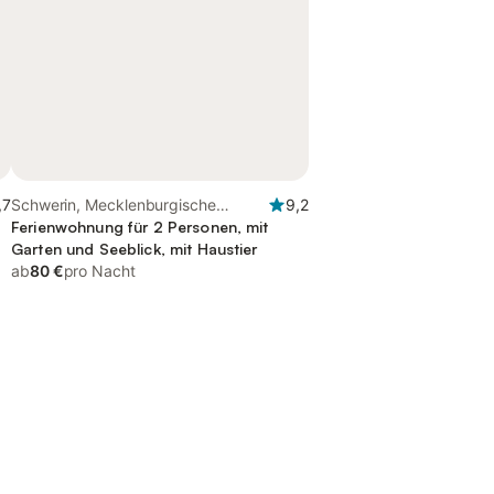
,7
Schwerin, Mecklenburgische
9,2
Seenplatte
Ferienwohnung für 2 Personen, mit
Garten und Seeblick, mit Haustier
ab
80 €
pro Nacht