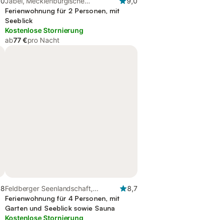
,0
Jabel, Mecklenburgische
9,0
Seenplatte
Ferienwohnung für 2 Personen, mit
Seeblick
Kostenlose Stornierung
ab
77 €
pro Nacht
,8
Feldberger Seenlandschaft,
8,7
Mecklenburgische Seenplatte
Ferienwohnung für 4 Personen, mit
Garten und Seeblick sowie Sauna
Kostenlose Stornierung