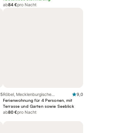
ab
84 €
pro Nacht
,5
Röbel, Mecklenburgische
9,0
Seenplatte
Ferienwohnung für 4 Personen, mit
Terrasse und Garten sowie Seeblick
ab
80 €
pro Nacht