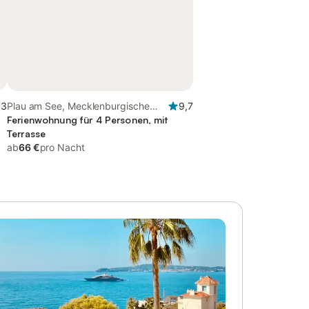
,3
Plau am See, Mecklenburgische
9,7
Seenplatte
Ferienwohnung für 4 Personen, mit
Terrasse
ab
66 €
pro Nacht