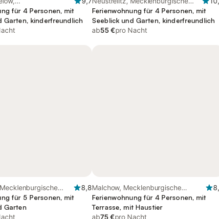
low,
9,7
Neustrelitz, Mecklenburgische
10
ische Seenplatte
ng für 4 Personen, mit
Seenplatte
Ferienwohnung für 4 Personen, mit
 Garten, kinderfreundlich
Seeblick und Garten, kinderfreundlich
Nacht
ab
55 €
pro Nacht
Mecklenburgische
8,8
Malchow, Mecklenburgische
8
ng für 5 Personen, mit
Seenplatte
Ferienwohnung für 4 Personen, mit
d Garten
Terrasse, mit Haustier
Nacht
ab
75 €
pro Nacht