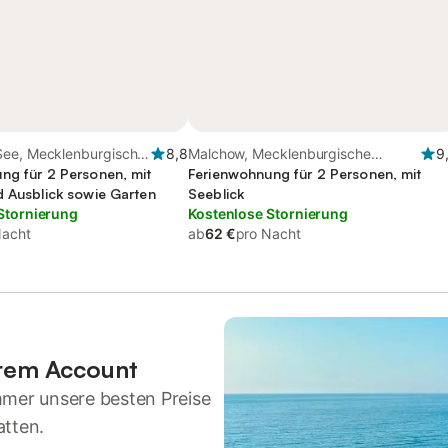
ee, Mecklenburgische
8,8
Malchow, Mecklenburgische
9
ng für 2 Personen, mit
Seenplatte
Ferienwohnung für 2 Personen, mit
d Ausblick sowie Garten
Seeblick
Stornierung
Kostenlose Stornierung
Nacht
ab
62 €
pro Nacht
hrem Account
mmer unsere besten Preise
atten.