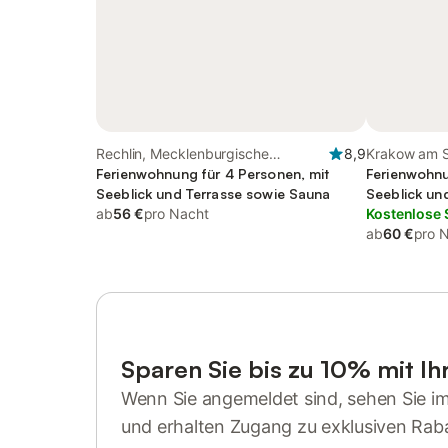
Rechlin, Mecklenburgische
8,9
Krakow am S
Seenplatte
Ferienwohnung für 4 Personen, mit
Seenplatte
Ferienwohnu
Seeblick und Terrasse sowie Sauna
Seeblick un
ab
56 €
pro Nacht
Kostenlose 
ab
60 €
pro 
Sparen Sie bis zu 10% mit I
Wenn Sie angemeldet sind, sehen Sie i
und erhalten Zugang zu exklusiven Rab