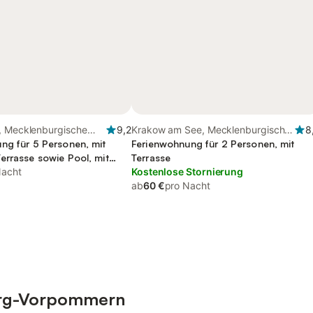
, Mecklenburgische
9,2
Krakow am See, Mecklenburgische
8
ng für 5 Personen, mit
Seenplatte
Ferienwohnung für 2 Personen, mit
errasse sowie Pool, mit
Terrasse
Nacht
Kostenlose Stornierung
ab
60 €
pro Nacht
urg-Vorpommern