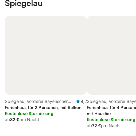
Spiegelau
Spiegelau, Vorderer Bayerischer
9,2
Spiegelau, Vorderer Baye
Wald
Ferienhaus für 2 Personen, mit Balkon
Wald
Ferienhaus für 4 Persone
Kostenlose Stornierung
mit Haustier
ab
82 €
pro Nacht
Kostenlose Stornierung
ab
72 €
pro Nacht