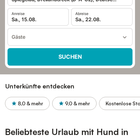
Anreise
Abreise
Sa., 15.08.
Sa., 22.08.
Gäste
SUCHEN
Unterkünfte entdecken
8,0
& mehr
9,0
& mehr
Kostenlose St
Beliebteste Urlaub mit Hund in