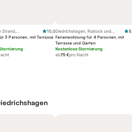
 Strand,
10,0
Diedrichshagen, Rostock und
8
gen
ür 3 Personen, mit Terrasse
Umgebung
Ferienwohnung für 4 Personen, mit
Terrasse und Garten
Stornierung
Kostenlose Stornierung
Nacht
ab
75 €
pro Nacht
Diedrichshagen