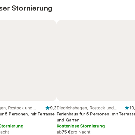
ser Stornierung
gen, Rostock und
9,3
Diedrichshagen, Rostock und
10
ür 5 Personen, mit Terrasse
Umgebung
Ferienhaus für 5 Personen, mit Terrass
und Garten
Stornierung
Kostenlose Stornierung
Nacht
ab
75 €
pro Nacht