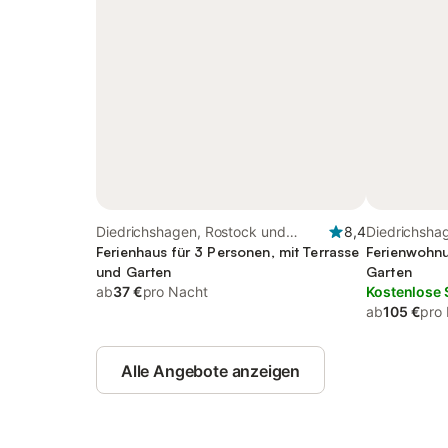
Diedrichshagen, Rostock und
8,4
Diedrichsha
Umgebung
Ferienhaus für 3 Personen, mit Terrasse
Umgebung
Ferienwohnu
und Garten
Garten
ab
37 €
pro Nacht
Kostenlose 
ab
105 €
pro
Alle Angebote anzeigen