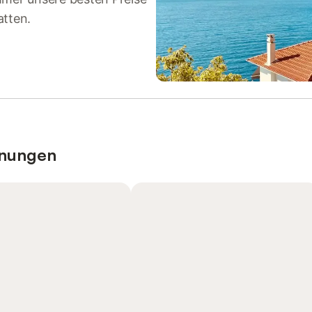
atten.
hnungen