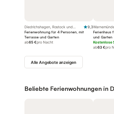
Diedrichshagen, Rostock und
9,3
Warnemünde
Umgebung
Ferienwohnung für 4 Personen, mit
Diedrichsha
Ferienhaus f
Terrasse und Garten
und Garten
ab
65 €
pro Nacht
Kostenlose 
ab
63 €
pro 
Alle Angebote anzeigen
Beliebte Ferienwohnungen in 