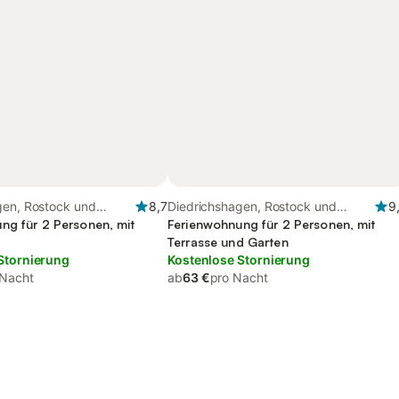
gen, Rostock und
8,7
Diedrichshagen, Rostock und
9
ng für 2 Personen, mit
Umgebung
Ferienwohnung für 2 Personen, mit
Terrasse und Garten
Stornierung
Kostenlose Stornierung
 Nacht
ab
63 €
pro Nacht