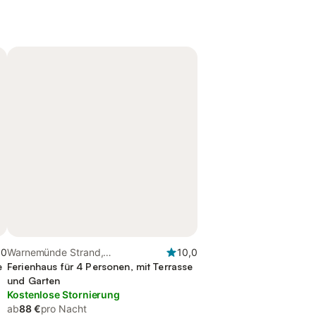
,0
Warnemünde Strand,
10,0
e
Diedrichshagen
Ferienhaus für 4 Personen, mit Terrasse
und Garten
Kostenlose Stornierung
ab
88 €
pro Nacht