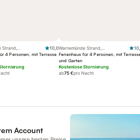
 Strand,
10,0
Warnemünde Strand,
10
gen
ür 4 Personen, mit Terrasse
Diedrichshagen
Ferienhaus für 4 Personen, mit Terrass
und Garten
Stornierung
Kostenlose Stornierung
Nacht
ab
75 €
pro Nacht
hrem Account
mmer unsere besten Preise