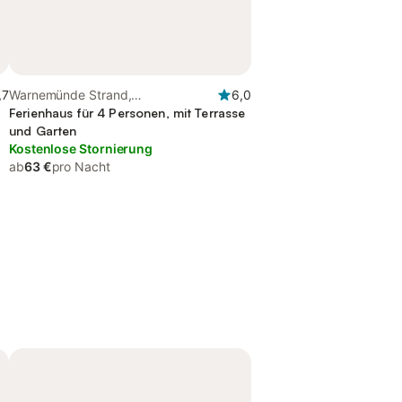
,7
Warnemünde Strand,
6,0
Diedrichshagen
Ferienhaus für 4 Personen, mit Terrasse
und Garten
Kostenlose Stornierung
ab
63 €
pro Nacht