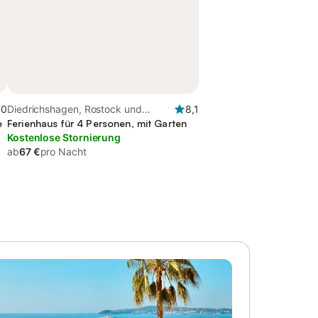
,0
Diedrichshagen, Rostock und
8,1
e
Umgebung
Ferienhaus für 4 Personen, mit Garten
Kostenlose Stornierung
ab
67 €
pro Nacht