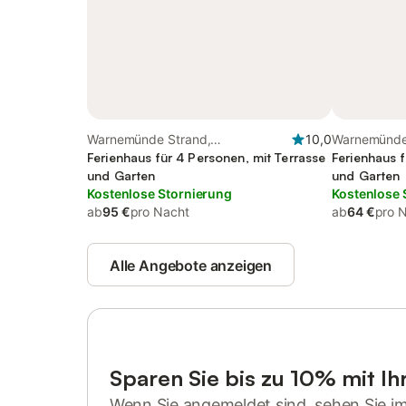
Warnemünde Strand,
10,0
Warnemünde
Diedrichshagen
Ferienhaus für 4 Personen, mit Terrasse
Diedrichsha
Ferienhaus f
und Garten
und Garten
Kostenlose Stornierung
Kostenlose 
ab
95 €
pro Nacht
ab
64 €
pro 
Alle Angebote anzeigen
Sparen Sie bis zu 10% mit I
Wenn Sie angemeldet sind, sehen Sie i