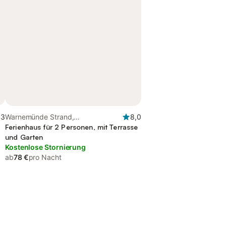
,3
Warnemünde Strand,
8,0
Diedrichshagen
Ferienhaus für 2 Personen, mit Terrasse
und Garten
Kostenlose Stornierung
ab
78 €
pro Nacht