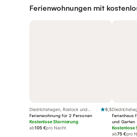
Ferienwohnungen mit kostenlo
Diedrichshagen, Rostock und
8,5
Diedrichsha
Umgebung
Ferienwohnung für 2 Personen
Umgebung
Ferienhaus f
Kostenlose Stornierung
und Garten
ab
105 €
pro Nacht
Kostenlose 
ab
75 €
pro 