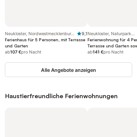
Neukloster, Nordwestmecklenburg
9,1
Neukloster, Naturpark
(Wismar und Umgebung)
Ferienhaus für 5 Personen, mit Terrasse
Nossentiner/Schwinzer 
Ferienwohnung für 4 Pe
und Garten
Terrasse und Garten so
ab
107 €
pro Nacht
ab
141 €
pro Nacht
Alle Angebote anzeigen
Haustierfreundliche Ferienwohnungen