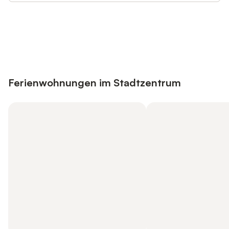
Jetzt anmelden und bis zu 10% bei
Anmelden
vielen Unterkünften sparen.
Ferienwohnungen im Stadtzentrum