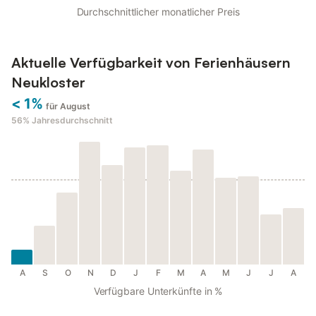
Durchschnittlicher monatlicher Preis
Aktuelle Verfügbarkeit von Ferienhäusern
Neukloster
< 1%
für August
56%
Jahresdurchschnitt
A
S
O
N
D
J
F
M
A
M
J
J
A
Verfügbare Unterkünfte in %