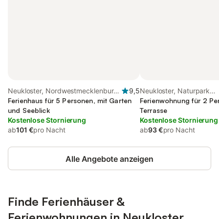
Neukloster, Nordwestmecklenburg
9,5
Neukloster, Naturpark
(Wismar und Umgebung)
Ferienhaus für 5 Personen, mit Garten
Nossentiner/Schwinzer 
Ferienwohnung für 2 Pe
und Seeblick
Terrasse
Kostenlose Stornierung
Kostenlose Stornierung
ab
101 €
pro Nacht
ab
93 €
pro Nacht
Alle Angebote anzeigen
Finde Ferienhäuser &
Ferienwohnungen in Neukloster