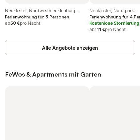
Neukloster, Nordwestmecklenburg
Neukloster, Naturpark
(Wismar und Umgebung)
Ferienwohnung für 3 Personen
Nossentiner/Schwinzer 
Ferienwohnung für 4 Pe
ab
50 €
pro Nacht
Kostenlose Stornierung
ab
111 €
pro Nacht
Alle Angebote anzeigen
FeWos & Apartments mit Garten