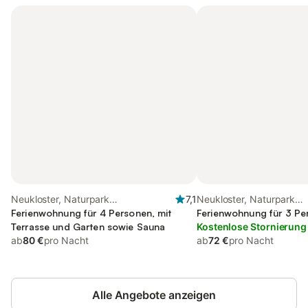
Neukloster, Naturpark
7,1
Neukloster, Naturpark
Nossentiner/Schwinzer Heide
Ferienwohnung für 4 Personen, mit
Nossentiner/Schwinzer 
Ferienwohnung für 3 Pe
Terrasse und Garten sowie Sauna
Kostenlose Stornierung
ab
80 €
pro Nacht
ab
72 €
pro Nacht
Alle Angebote anzeigen