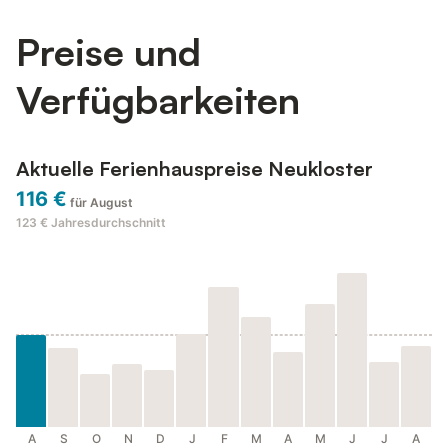
Preise und
Verfügbarkeiten
Aktuelle Ferienhauspreise Neukloster
116 €
für August
123 €
Jahresdurchschnitt
A
S
O
N
D
J
F
M
A
M
J
J
A