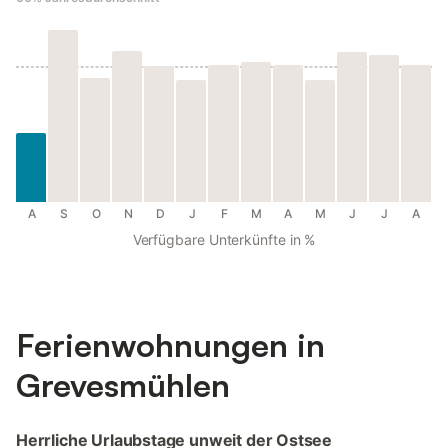
A
S
O
N
D
J
F
M
A
M
J
J
A
Verfügbare Unterkünfte in %
Ferienwohnungen in
Grevesmühlen
Herrliche Urlaubstage unweit der Ostsee