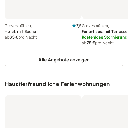
Grevesmühlen,
7,5
Grevesmühlen,
Nordwestmecklenburg (Wismar und
Hotel, mit Sauna
Nordwestmecklenburg (
Ferienhaus, mit Terrass
Umgebung)
ab
63 €
pro Nacht
und Umgebung)
Kostenlose Stornierung
ab
78 €
pro Nacht
Alle Angebote anzeigen
Haustierfreundliche Ferienwohnungen