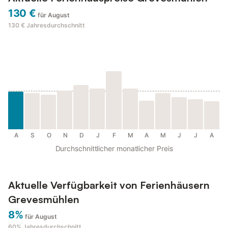
130 €
für August
130 €
Jahresdurchschnitt
A
S
O
N
D
J
F
M
A
M
J
J
A
Durchschnittlicher monatlicher Preis
Aktuelle Verfügbarkeit von Ferienhäusern
Grevesmühlen
8%
für August
60%
Jahresdurchschnitt