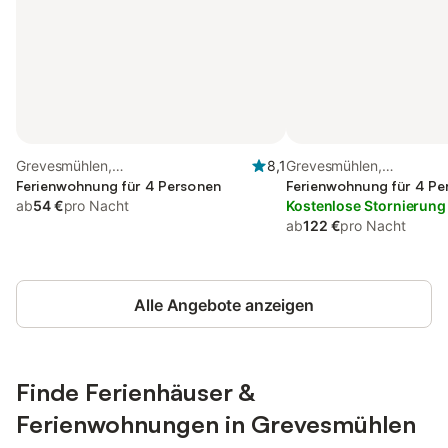
Grevesmühlen,
8,1
Grevesmühlen,
Nordwestmecklenburg (Wismar und
Ferienwohnung für 4 Personen
Nordwestmecklenburg (
Ferienwohnung für 4 Pe
Umgebung)
ab
54 €
pro Nacht
und Umgebung)
Kostenlose Stornierung
ab
122 €
pro Nacht
Alle Angebote anzeigen
Finde Ferienhäuser &
Ferienwohnungen in Grevesmühlen