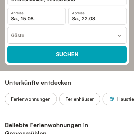
Anreise
Abreise
Sa., 15.08.
Sa., 22.08.
Gäste
SUCHEN
Unterkünfte entdecken
Ferienwohnungen
Ferienhäuser
Haustie
Beliebte Ferienwohnungen in
Grevesmühlen