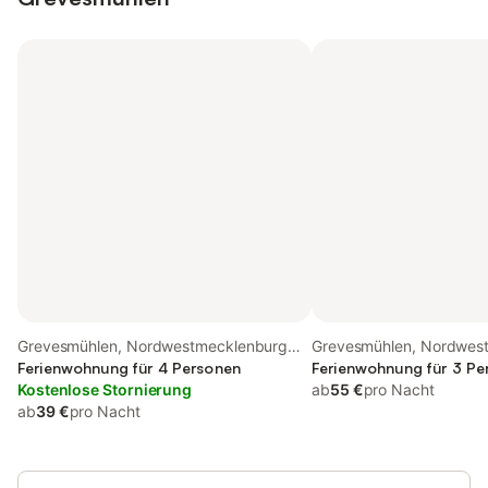
Grevesmühlen, Nordwestmecklenburg
Grevesmühlen, Nordwes
(Wismar und Umgebung)
Ferienwohnung für 4 Personen
(Wismar und Umgebung
Ferienwohnung für 3 Pe
Kostenlose Stornierung
ab
55 €
pro Nacht
ab
39 €
pro Nacht