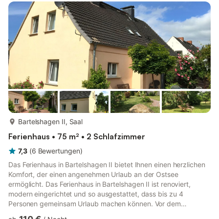
offener Küche ist das Herzstück des Hauses. Besonders
charmant: Eines der beiden Schlafzimmer, ausgestattet mit
einem ...
mehr...
Bartelshagen II, Saal
Ferienhaus • 75 m² • 2 Schlafzimmer
7,3
(
6
Bewertungen
)
Das Ferienhaus in Bartelshagen II bietet Ihnen einen herzlichen
Komfort, der einen angenehmen Urlaub an der Ostsee
ermöglicht. Das Ferienhaus in Bartelshagen II ist renoviert,
modern eingerichtet und so ausgestattet, dass bis zu 4
Personen gemeinsam Urlaub machen können. Vor dem
Nichtraucherhaus ist ein großer Sitzbereich mit entsprechenden