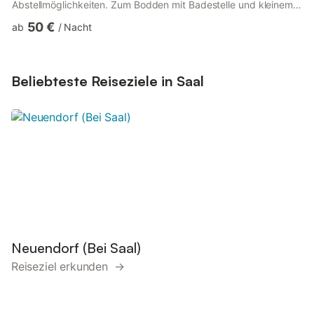
Abstellmöglichkeiten. Zum Bodden mit Badestelle und kleinem
Hafen sind es nur wenige Minuten zu Fuß. Ein kleines
50 €
ab
/
Nacht
Stückchen weiter ist es bis nach Fuhlendorf und Bodstedt mit
Häfen, Restaurants und kleinem Supermarkt mit Fleischer und
Bäcker. Zur Ostsee fahren Sie ca.15-20 Minuten mit dem Auto.
Alternativ nehmen Sie die Fähre von Bodstedt aus nach Prerow
Beliebteste Reiseziele in Saal
durch den Natio...
Neuendorf (Bei Saal)
Reiseziel erkunden →