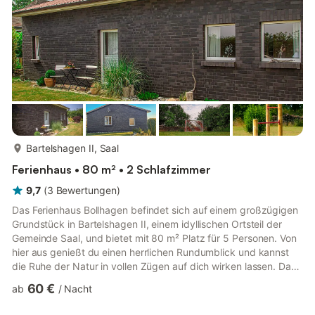
mehr...
Bartelshagen II, Saal
Ferienhaus • 80 m² • 2 Schlafzimmer
9,7
(
3
Bewertungen
)
Das Ferienhaus Bollhagen befindet sich auf einem großzügigen
Grundstück in Bartelshagen II, einem idyllischen Ortsteil der
Gemeinde Saal, und bietet mit 80 m² Platz für 5 Personen. Von
hier aus genießt du einen herrlichen Rundumblick und kannst
die Ruhe der Natur in vollen Zügen auf dich wirken lassen. Das
Ferienhaus überzeugt mit einer modernen, offenen Gestaltung
60 €
ab
/
Nacht
und einem warmen Dielenfußboden, der für eine einladende
Atmosphäre sorgt. Der große Wohnbereich mit Kamin und