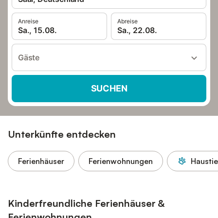
Anreise
Abreise
Sa., 15.08.
Sa., 22.08.
Gäste
SUCHEN
Unterkünfte entdecken
Ferienhäuser
Ferienwohnungen
Haustie
Kinderfreundliche Ferienhäuser &
Ferienwohnungen