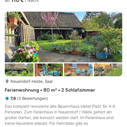
110 €
ab
/
Nacht
Gartenmöbeln angelegt. Von dort erreicht man den großen
naturbelassenen Garten mit altem Baumbestand und vielen
Rasenflächen. Im hinteren Teil des vollständig eingefriedeten
Grundstücks befinden sich ein PKW-Stellplatz (Carport). Das
Ferienhaus ist eine...
mehr...
Neuendorf-Heide, Saal
Ferienwohnung • 80 m² • 2 Schlafzimmer
7,6
(
3
Bewertungen
)
Das komplett renovierte alte Bauernhaus bietet Platz für 4-6
Personen. Zum Ferienhaus in Neuendorf / Heide gehört ein
großer Garten, der benutzt werden darf. Im Ferienhaus sind
keine Haustiere erlaubt. Für Fahrräder gibt es