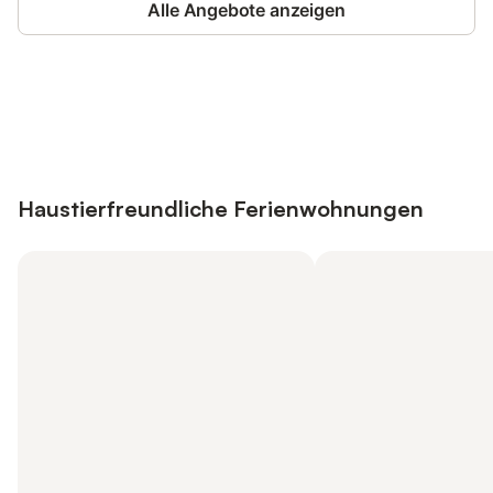
Alle Angebote anzeigen
Jetzt anmelden und bis zu 10% bei
Anmelden
vielen Unterkünften sparen.
Haustierfreundliche Ferienwohnungen