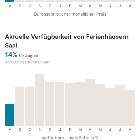
A
S
O
N
D
J
F
M
A
M
J
J
A
Durchschnittlicher monatlicher Preis
Aktuelle Verfügbarkeit von Ferienhäusern
Saal
14%
für August
45%
Jahresdurchschnitt
A
S
O
N
D
J
F
M
A
M
J
J
A
Verfügbare Unterkünfte in %