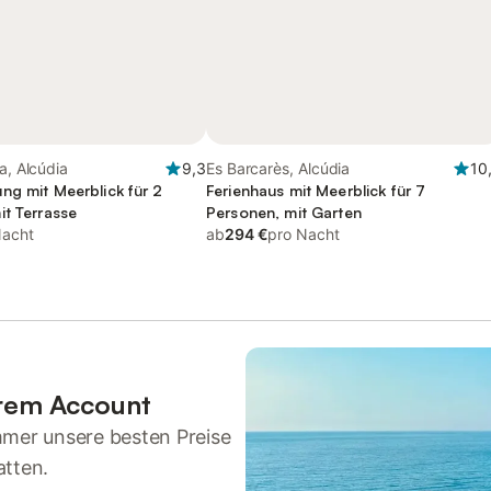
a, Alcúdia
9,3
Es Barcarès, Alcúdia
10
ng mit Meerblick für 2
Ferienhaus mit Meerblick für 7
it Terrasse
Personen, mit Garten
Nacht
ab
294 €
pro Nacht
hrem Account
mmer unsere besten Preise
atten.