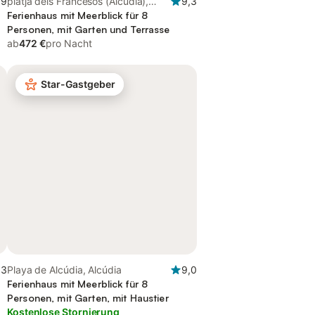
,9
platja dels Francesos (Alcúdia),
9,3
Alcúdia
Ferienhaus mit Meerblick für 8
Personen, mit Garten und Terrasse
ab
472 €
pro Nacht
Star-Gastgeber
,3
Playa de Alcúdia, Alcúdia
9,0
Ferienhaus mit Meerblick für 8
Personen, mit Garten, mit Haustier
Kostenlose Stornierung