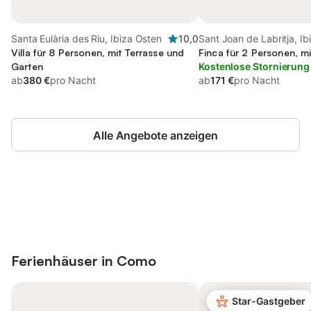
Santa Eulària des Riu, Ibiza Osten
10,0
Sant Joan de Labritja, Ib
Villa für 8 Personen, mit Terrasse und
Finca für 2 Personen, mi
Garten
Kostenlose Stornierung
ab
380 €
pro Nacht
ab
171 €
pro Nacht
Alle Angebote anzeigen
Jetzt anmelden und bis zu 10% bei
Anmelden
vielen Unterkünften sparen.
Ferienhäuser in
Como
Star-Gastgeber