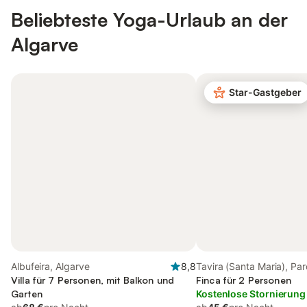
Beliebteste Yoga-Urlaub an der
Algarve
Star-Gastgeber
Albufeira, Algarve
8,8
Tavira (Santa Maria), Pa
Villa für 7 Personen, mit Balkon und
Natural da Ria Formosa
Finca für 2 Personen
Garten
Kostenlose Stornierung