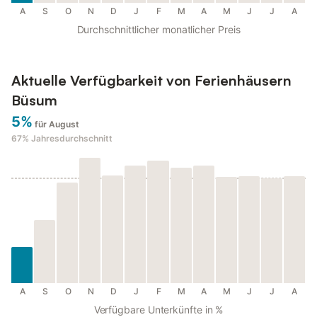
A
S
O
N
D
J
F
M
A
M
J
J
A
Durchschnittlicher monatlicher Preis
Aktuelle Verfügbarkeit von Ferienhäusern
Büsum
5%
für August
67%
Jahresdurchschnitt
A
S
O
N
D
J
F
M
A
M
J
J
A
Verfügbare Unterkünfte in %