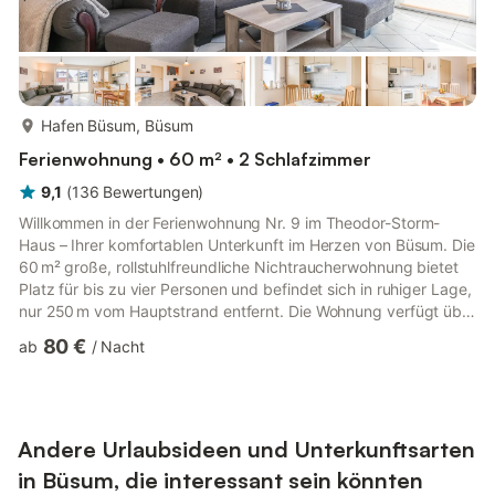
mehr...
Hafen Büsum, Büsum
Ferienwohnung • 60 m² • 2 Schlafzimmer
9,1
(
136
Bewertungen
)
Willkommen in der Ferienwohnung Nr. 9 im Theodor-Storm-
Haus – Ihrer komfortablen Unterkunft im Herzen von Büsum. Die
60 m² große, rollstuhlfreundliche Nichtraucherwohnung bietet
Platz für bis zu vier Personen und befindet sich in ruhiger Lage,
nur 250 m vom Hauptstrand entfernt. Die Wohnung verfügt über
zwei Schlafzimmer – eines mit zwei Einzelbetten und Flachbild-
80 €
ab
/
Nacht
TV, das andere mit einem Doppelbett. Das behaglich
ausgestattete Wohnzimmer mit Südbalkon lädt zum
Entspannen ein. Die offene Küche ist vollständig eingerichtet,
inklusive Geschirrspüler, Backofen und Mikrowelle. Das
Badezimmer is...
Andere Urlaubsideen und Unterkunftsarten
in Büsum, die interessant sein könnten