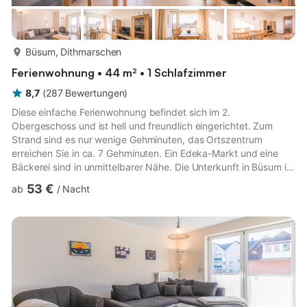
mehr...
Büsum, Dithmarschen
Ferienwohnung • 44 m² • 1 Schlafzimmer
8,7
(
287
Bewertungen
)
Diese einfache Ferienwohnung befindet sich im 2.
Obergeschoss und ist hell und freundlich eingerichtet. Zum
Strand sind es nur wenige Gehminuten, das Ortszentrum
erreichen Sie in ca. 7 Gehminuten. Ein Edeka-Markt und eine
Bäckerei sind in unmittelbarer Nähe. Die Unterkunft in Büsum ist
belegbar mit 3 Personen. Ein Hund darf gegen Gebühr gerne
53 €
ab
/
Nacht
mitgebracht werden. Freuen Sie sich auf Ihren Urlaub in Büsum!
Wohnzimmer: Polstergarnitur mit Schlaffunktion, Essecke,
Kabel-TV, Radio, Südbalkon Küche: sep. Küche, Backofen,
Geschirrspüler, Mikrowelle Schlafzimmer: Doppelbett,
Kleiderschrank, Nachtti...