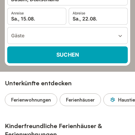
Anreise
Abreise
Sa., 15.08.
Sa., 22.08.
Gäste
SUCHEN
Unterkünfte entdecken
Ferienwohnungen
Ferienhäuser
Haustie
Kinderfreundliche Ferienhäuser &
Ferienwohnungen