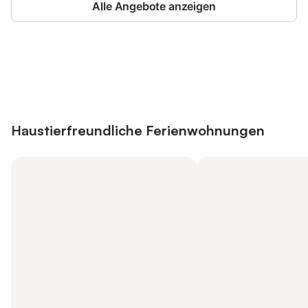
Alle Angebote anzeigen
Jetzt anmelden und bis zu 10% bei
Anmelden
vielen Unterkünften sparen.
Haustierfreundliche Ferienwohnungen