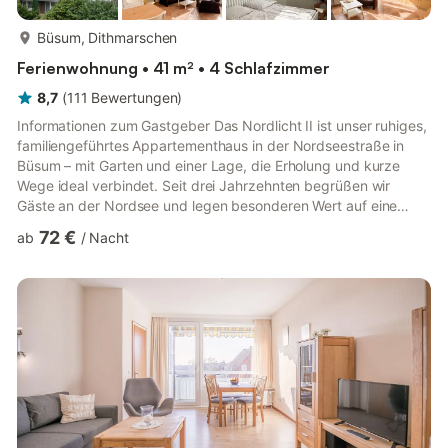
mehr...
Büsum, Dithmarschen
Ferienwohnung • 41 m² • 4 Schlafzimmer
8,7
(
111
Bewertungen
)
Informationen zum Gastgeber Das Nordlicht II ist unser ruhiges,
familiengeführtes Appartementhaus in der Nordseestraße in
Büsum – mit Garten und einer Lage, die Erholung und kurze
Wege ideal verbindet. Seit drei Jahrzehnten begrüßen wir
Gäste an der Nordsee und legen besonderen Wert auf eine
familiäre Atmosphäre und einen freundlichen, unkomplizierten
72 €
ab
/
Nacht
Service. Ob Fragen zur Umgebung, besondere Wünsche oder
Tipps für Ihren Aufenthalt: Wir helfen gern. Die meisten unserer
Appartements erwarten Sie mit Balkon oder Terrasse. Im
Inneren finden Sie einen offenen Wohnbereich mit Küchenzeile,
dazu ...