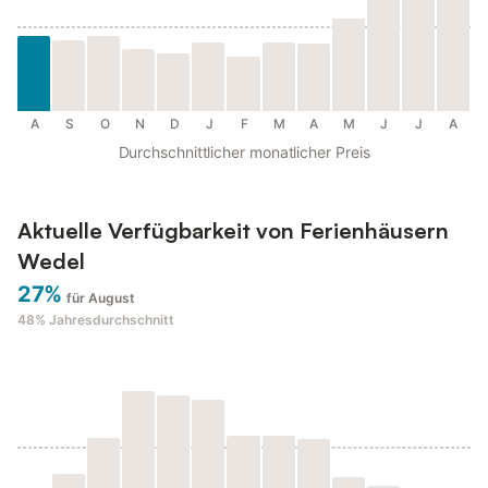
A
S
O
N
D
J
F
M
A
M
J
J
A
Durchschnittlicher monatlicher Preis
Aktuelle Verfügbarkeit von Ferienhäusern
Wedel
27%
für August
48%
Jahresdurchschnitt