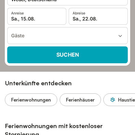
Anreise
Abreise
Sa., 15.08.
Sa., 22.08.
Gäste
SUCHEN
Unterkünfte entdecken
Ferienwohnungen
Ferienhäuser
Haustie
Ferienwohnungen mit kostenloser
Stornierung