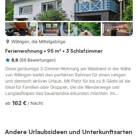
mehr...
Willingen, die Mittelgebirge
Ferienwohnung • 95 m² • 3 Schlafzimmer
8,6
(
66
Bewertungen
)
Diese geräumige 3-Zimmer-Wohnung am Waldrand in der Nähe
von Willingen bietet den perfekten Rahmen für einen ruhigen
und dennoch aktiven Urlaub. Mit Platz für bis zu 8 Gäste ist sie
ideal für Familien oder Gruppen, die die Wanderwege und
Langlaufloipen des Sauerlandes erkunden möchten. Im
nahegelegenen Usseln (4 km) finden Sie Geschäfte und einen
162 €
ab
/
Nacht
Metzger. Willingen (6 km) bietet das ganze Jahr über
Aktivitäten wie Wandern, Mountainbiken, Skifahren und vieles
mehr. Ein Reitzentrum ist nur 3 km entfernt, und der Wald
beginnt nur 500 m vom Haus entfernt – ideal für morgendliche
Spaziergänge od...
Andere Urlaubsideen und Unterkunftsarten