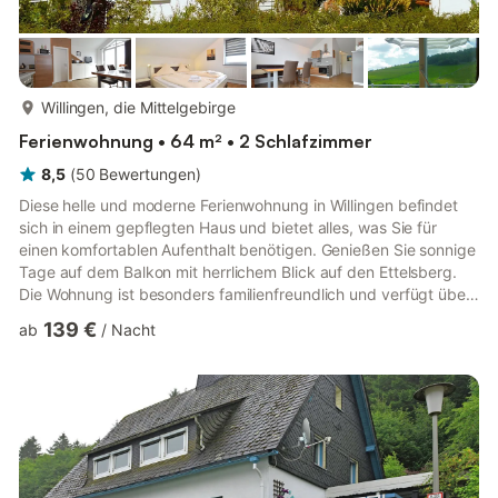
mehr...
Willingen, die Mittelgebirge
Ferienwohnung • 64 m² • 2 Schlafzimmer
8,5
(
50
Bewertungen
)
Diese helle und moderne Ferienwohnung in Willingen befindet
sich in einem gepflegten Haus und bietet alles, was Sie für
einen komfortablen Aufenthalt benötigen. Genießen Sie sonnige
Tage auf dem Balkon mit herrlichem Blick auf den Ettelsberg.
Die Wohnung ist besonders familienfreundlich und verfügt über
ein eigenes Kinderzimmer und eine erstklassige Lage direkt am
139 €
ab
/
Nacht
Rodelhang – ideal für Spaß im Schnee. Willingen ist ein
bekannter Wintersportort, verwandelt sich aber in den
wärmeren Monaten auch in ein Wanderparadies mit über 300
km malerischen Wanderwegen. Entdecken Sie die Schönheit
der rom...