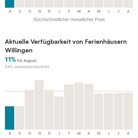
A
S
O
N
D
J
F
M
A
M
J
J
A
Durchschnittlicher monatlicher Preis
Aktuelle Verfügbarkeit von Ferienhäusern
Willingen
11%
für August
54%
Jahresdurchschnitt
A
S
O
N
D
J
F
M
A
M
J
J
A