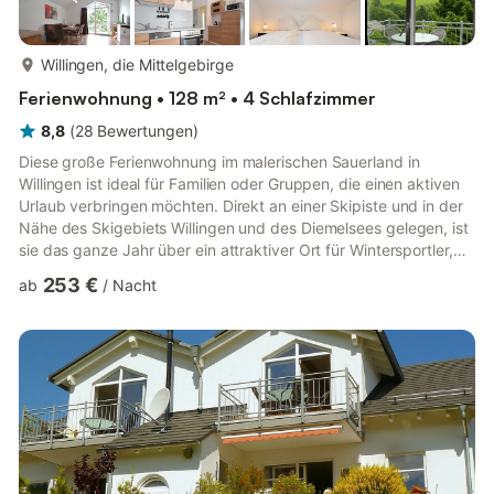
mehr...
Willingen, die Mittelgebirge
Ferienwohnung • 128 m² • 4 Schlafzimmer
8,8
(
28
Bewertungen
)
Diese große Ferienwohnung im malerischen Sauerland in
Willingen ist ideal für Familien oder Gruppen, die einen aktiven
Urlaub verbringen möchten. Direkt an einer Skipiste und in der
Nähe des Skigebiets Willingen und des Diemelsees gelegen, ist
sie das ganze Jahr über ein attraktiver Ort für Wintersportler,
Wanderer und Radfahrer. Mit vier Schlafzimmern und Platz für
253 €
ab
/
Nacht
bis zu neun Gäste bietet die Unterkunft zwei separate
Wohnungen auf derselben Etage. Damit ist sie ideal für zwei
Familien, die gemeinsam Urlaub machen und dennoch ihre
Privatsphäre wahren möchten. Obwohl die Wohnungen
getrennt ...