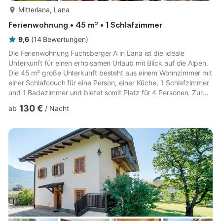
mehr...
Mitterlana, Lana
Ferienwohnung • 45 m² • 1 Schlafzimmer
9,6
(
14
Bewertungen
)
Die Ferienwohnung Fuchsberger A in Lana ist die ideale
Unterkunft für einen erholsamen Urlaub mit Blick auf die Alpen.
Die 45 m² große Unterkunft besteht aus einem Wohnzimmer mit
einer Schlafcouch für eine Person, einer Küche, 1 Schlafzimmer
und 1 Badezimmer und bietet somit Platz für 4 Personen. Zur
Ausstattung gehören außerdem Highspeed-Wi-Fi (für
130 €
ab
/
Nacht
Videoanrufe geeignet) mit einem eigenen Arbeitsplatz für
Homeoffice, ein TV, eine Klimaanlage, eine Waschmaschine
sowie Kinderbücher und Spielsachen. Außerdem steht eine
Tischtennisplatte auf der Unterkunft zur Verfügung. Ein
Babybett und ein Ho...