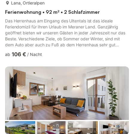
mehr...
Lana, Ortleralpen
Ferienwohnung • 92 m² • 2 Schlafzimmer
Das Herrenhaus am Eingang des Ultentals ist das ideale
Feriendomizil für Ihren Urlaub im Meraner Land. Ganzjährig
geöffnet bieten wir unseren Gästen in jeder Jahreszeit nur das
Beste. Verschiedene Ziele, ob Sommer oder Winter, sind mit
dem Auto aber auch zu Fuß ab dem Herrenhaus sehr gut
erreichbar. Es erwarten Sie eine neue, gemütlich eingerichtete
106 €
ab
/
Nacht
Ferienwohnung mit einer Größe von 92 m², mit zwei
Schlafzimmer, mit je einem Doppelbett, Ausgestattet mit Aloe
Vera Matratzen und Schafwollbezügen, und einem Zustellbett
für Kinder, sowie ein sehr geräumiges Badezimmer und ein
großer Vorraum. Im...