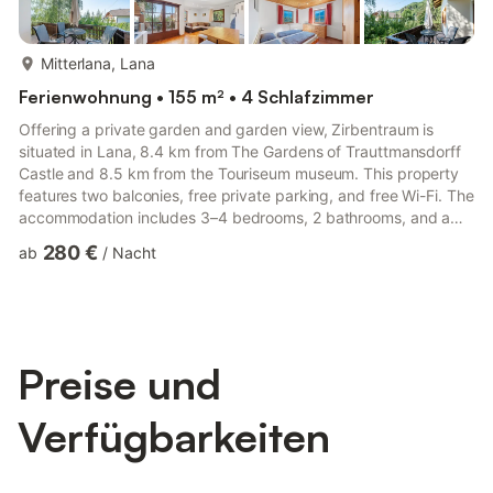
mehr...
Mitterlana, Lana
Ferienwohnung • 155 m² • 4 Schlafzimmer
Offering a private garden and garden view, Zirbentraum is
situated in Lana, 8.4 km from The Gardens of Trauttmansdorff
Castle and 8.5 km from the Touriseum museum. This property
features two balconies, free private parking, and free Wi-Fi. The
accommodation includes 3–4 bedrooms, 2 bathrooms, and a
fully equipped kitchen. Guests can enjoy a spacious 1,000 m²
280 €
ab
/
Nacht
garden with a grill, two loungers, a bench, and a table—perfect
for relaxing outdoors. A private garage for two cars is available,
and playground equipment is provided for children.
Zirbentraum is ideal for families or groups seeking co...
Preise und
Verfügbarkeiten