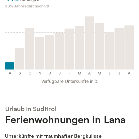
33%
Jahresdurchschnitt
A
S
O
N
D
J
F
M
A
M
J
J
A
Verfügbare Unterkünfte in %
Urlaub in Südtirol
Ferienwohnungen in Lana
Unterkünfte mit traumhafter Bergkulisse