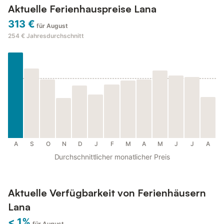
Aktuelle Ferienhauspreise Lana
313 €
für August
254 €
Jahresdurchschnitt
A
S
O
N
D
J
F
M
A
M
J
J
A
Durchschnittlicher monatlicher Preis
Aktuelle Verfügbarkeit von Ferienhäusern
Lana
< 1%
für August