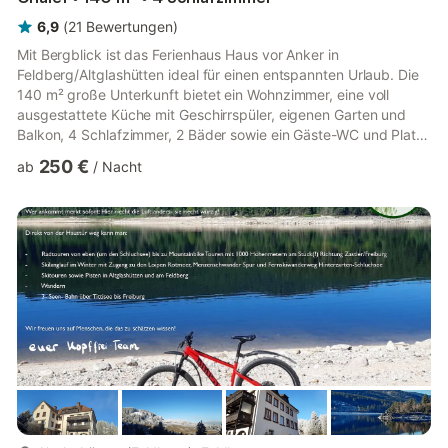
6,9
(
21
Bewertungen
)
Mit Bergblick ist das Ferienhaus Haus vor Anker in
Feldberg/Altglashütten ideal für einen entspannten Urlaub. Die
140 m² große Unterkunft bietet ein Wohnzimmer, eine voll
ausgestattete Küche mit Geschirrspüler, eigenen Garten und
Balkon, 4 Schlafzimmer, 2 Bäder sowie ein Gäste-WC und Platz
für 8–10 Personen. Sie haben kostenloses WLAN, Gas und
250 €
ab
/
Nacht
Strom. Auf Anfrage stehen Hochstuhl, Kinderbetten und eine
Fahrradgarage kostenfrei zur Verfügung. Haustiere sind auf
Anfrage und gegen Aufpreis erlaubt. Die private Sauna steht
Ihnen gegen Aufpreis zur Verfügung. Das Highlight ist der
eigene Zugang z...
mehr...