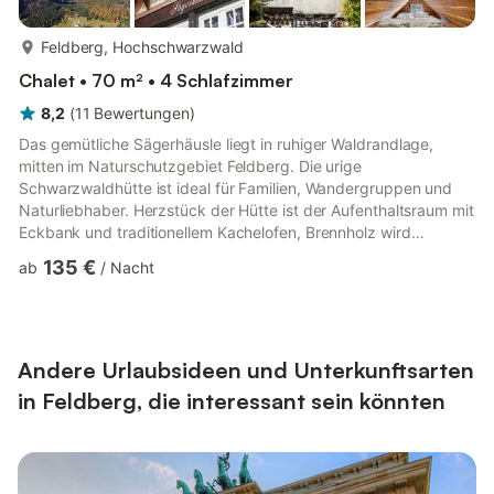
mehr...
Feldberg, Hochschwarzwald
Chalet • 70 m² • 4 Schlafzimmer
8,2
(
11
Bewertungen
)
Das gemütliche Sägerhäusle liegt in ruhiger Waldrandlage,
mitten im Naturschutzgebiet Feldberg. Die urige
Schwarzwaldhütte ist ideal für Familien, Wandergruppen und
Naturliebhaber. Herzstück der Hütte ist der Aufenthaltsraum mit
Eckbank und traditionellem Kachelofen, Brennholz wird
bereitgestellt. Die voll ausgestattete Küche verfügt über
135 €
ab
/
Nacht
Elektroherd mit Backofen, Filterkaffeemaschine, Wasserkocher,
Eierkocher und Toaster. Zwei Schlafzimmer mit insgesamt 8
Betten sowie Ausweichbetten im Dachspitz bieten ausreichend
Platz. Vor der Hütte laden ein eigener Grillplatz mit
Biergarnituren und die...
Andere Urlaubsideen und Unterkunftsarten
in Feldberg, die interessant sein könnten