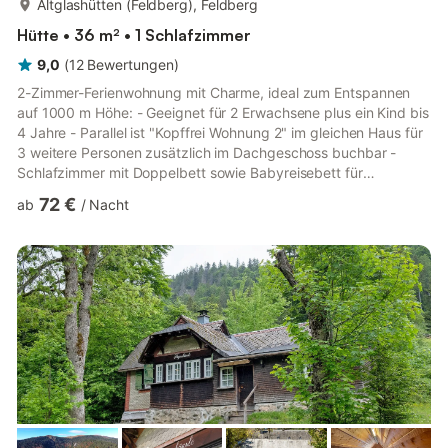
Altglashütten (Feldberg), Feldberg
Hütte • 36 m² • 1 Schlafzimmer
9,0
(
12
Bewertungen
)
2-Zimmer-Ferienwohnung mit Charme, ideal zum Entspannen
auf 1000 m Höhe: - Geeignet für 2 Erwachsene plus ein Kind bis
4 Jahre - Parallel ist "Kopffrei Wohnung 2" im gleichen Haus für
3 weitere Personen zusätzlich im Dachgeschoss buchbar -
Schlafzimmer mit Doppelbett sowie Babyreisebett für
Kleinkinder bis 4 Jahre - Große, voll ausgestattete Wohnküche -
72 €
ab
/
Nacht
Separates Bad - Kostenloses WLAN - Kleiner
Gemeinschaftsgarten zur Mitbenutzung auf der Rückseite des
Hauses (weiße Stühle) Die hervorragende Lage auf 1000 m im
angenehmen Bergklima bietet zahlreiche Vorteile: Alle Orte des
Hochschwarzwaldes...