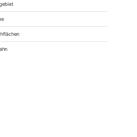
gebiet
ee
hflächen
ahn