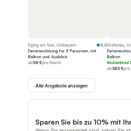
Eging am See, Ostbayern
9,0
Grafenau, O
Ferienwohnung für 3 Personen, mit
Ferienwohnu
Balkon und Ausblick
Balkon
ab
56 €
pro Nacht
Kostenlose 
ab
383 €
pro
Alle Angebote anzeigen
Sparen Sie bis zu 10% mit I
Wenn Sie angemeldet sind, sehen Sie i