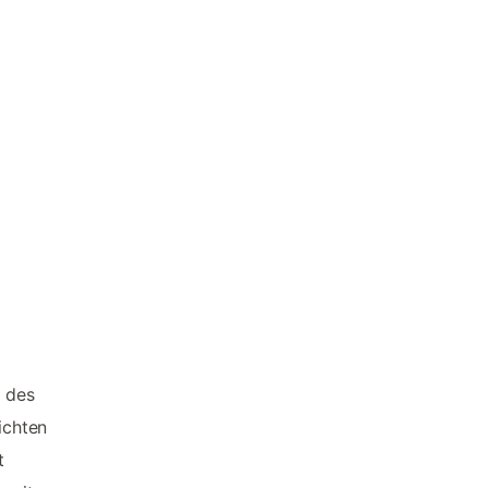
 des
ichten
t