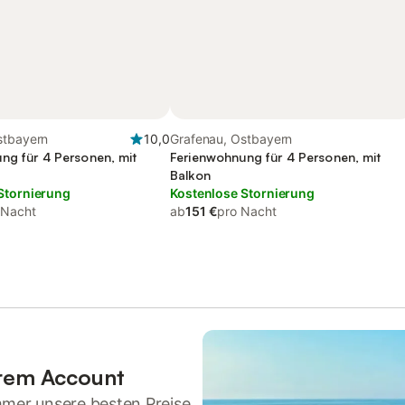
stbayern
10,0
Grafenau, Ostbayern
ng für 4 Personen, mit
Ferienwohnung für 4 Personen, mit
Balkon
Stornierung
Kostenlose Stornierung
 Nacht
ab
151 €
pro Nacht
hrem Account
mmer unsere besten Preise