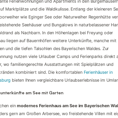
ante Ferienwohnungen und Apartments in den Bürgerhäusern
auf Marktplätze und die Waldkulisse. Entlang der kleineren S
orweiher wie Eginger See oder Naturweiher Regenhütte ver
reistehende Seehäuser und Bungalows in naturbelassener Ha
ldrand als Nachbarn. In den Höhenlagen bei Freyung oder
au liegen auf Bauernhöfen weitere Unterkünfte, manche mit 
en und die tiefen Talsohlen des Bayerischen Waldes. Zur
nnung nutzen viele Urlauber Camps und Ferienparks direkt
, wo familiengerechte Ausstattungen mit Spielplätzen und
ränden kombiniert sind. Die komfortablen
Ferienhäuser in
sburg
bieten Ihnen vergleichbare Urlaubserlebnisse im Umla
nunterkünfte am See mit Garten
uchen ein
modernes Ferienhaus am See im Bayerischen Wa
ers gern am Großen Arbersee, wo freistehende Villen mit e