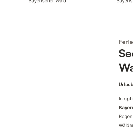
Bayerischer Wald
Bayeris
Feri
Se
Wa
Urlau
In opt
Bayer
Regen
Wälder