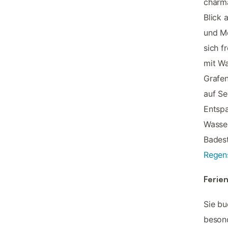
charm
Blick 
und Mo
sich f
mit Wa
Grafen
auf Se
Entspa
Wasser
Badest
Regen
Ferie
Sie b
besond