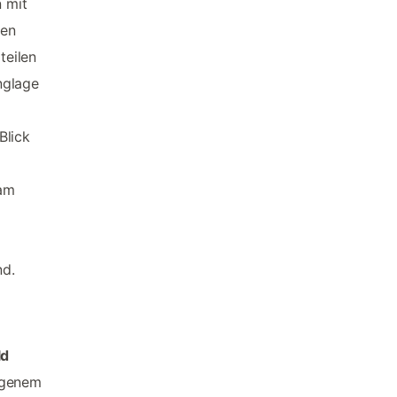
 mit
een
teilen
nglage
Blick
 am
nd.
ld
igenem