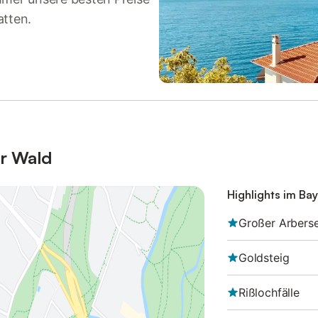
atten.
er Wald
Highlights im Ba
Großer Arbers
Goldsteig
Rißlochfälle