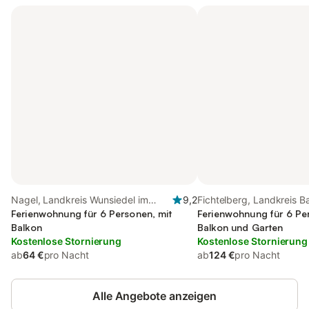
Nagel, Landkreis Wunsiedel im
9,2
Fichtelberg, Landkreis B
Fichtelgebirge
Ferienwohnung für 6 Personen, mit
Ferienwohnung für 6 Pe
Balkon
Balkon und Garten
Kostenlose Stornierung
Kostenlose Stornierung
ab
64 €
pro Nacht
ab
124 €
pro Nacht
Alle Angebote anzeigen